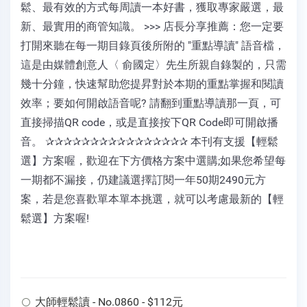
鬆、最有效的方式每周讀一本好書，獲取專家嚴選，最
新、最實用的商管知識。 >>> 店長分享推薦：您一定要
打開來聽在每一期目錄頁後所附的 "重點導讀" 語音檔，
這是由媒體創意人〈 俞國定〉先生所親自錄製的，只需
幾十分鐘，快速幫助您提昇對於本期的重點掌握和閱讀
效率；要如何開啟語音呢? 請翻到重點導讀那一頁，可
直接掃描QR code，或是直接按下QR Code即可開啟播
音。 ✰✰✰✰✰✰✰✰✰✰✰✰✰✰✰✰ 本刊有支援【輕鬆
選】方案喔，歡迎在下方價格方案中選購;如果您希望每
一期都不漏接，仍建議選擇訂閱一年50期2490元方
案，若是您喜歡單本單本挑選，就可以考慮最新的【輕
鬆選】方案喔!
大師輕鬆讀 - No.0860 - $112元