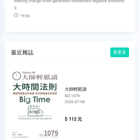
點子有多厲害。Reactance is the human impulse to resist
Previous
being chan
20:00
最近雜誌
看更多
大師輕鬆讀
NO.1078
2026-07-01
$ 112 元