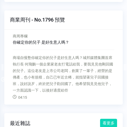
商業周刊 - No.1796 預覽
商周專欄
現代戰爭也數位轉型
新物種Biz現代戰爭也數位轉型Google台灣前董事總經理 簡立
峰俄烏戰火延燒超過一個月，同樣具有戰爭風險的台灣，可以
從中學到什麼？最值得注意的是，烏克蘭展現軟實力，應用網
路發聲，在戰爭前幾天就讓國際注意到，來得及聲援。俄羅斯
Previous
擁有強大的硬體重裝備，坦克車、飛彈……，軍力在全世界排名
第二。專家們事前普
03:56
最近雜誌
看更多