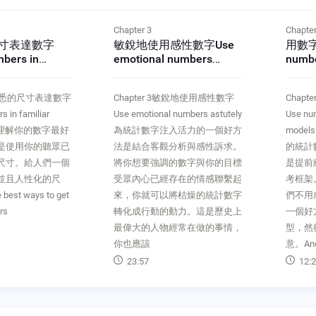
Chapter 3
Chapter
寸表達數字
敏銳地使用感性數字Use
用數字
bers in
emotional numbers
numbe
ales
astutely
mode
2以熟悉的尺寸表達數字
Chapter 3敏銳地使用感性數字
Chap
 in familiar
Use emotional numbers astutely
Use num
人們理解你的數字最好
為統計數字注入活力的一個好方
mode
是使用你的聽眾已
法是結合客觀分析與感性訴求。
的統計
尺寸。給人們一個
將你想要強調的數字與你的目標
是提前
並且人性化的尺
受眾內心已經存在的情感聯繫起
考框架
best ways to get
來，你就可以將枯燥的統計數字
們不用
rs
轉化成行動的動力。這是歷史上
一個好
最偉大的人物經常在做的事情，
型，然
你也應該
意。An
23:57
12:2