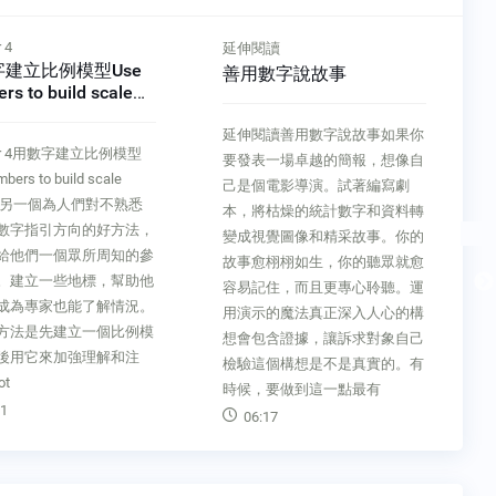
 4
延伸閱讀
建立比例模型Use
善用數字說故事
rs to build scale
ls
延伸閱讀善用數字說故事如果你
ter 4用數字建立比例模型
要發表一場卓越的簡報，想像自
bers to build scale
己是個電影導演。試著編寫劇
ls另一個為人們對不熟悉
本，將枯燥的統計數字和資料轉
數字指引方向的好方法，
變成視覺圖像和精采故事。你的
給他們一個眾所周知的參
故事愈栩栩如生，你的聽眾就愈
。建立一些地標，幫助他
容易記住，而且更專心聆聽。運
成為專家也能了解情況。
用演示的魔法真正深入人心的構
方法是先建立一個比例模
想會包含證據，讓訴求對象自己
後用它來加強理解和注
檢驗這個構想是不是真實的。有
ot
時候，要做到這一點最有
1
06:17