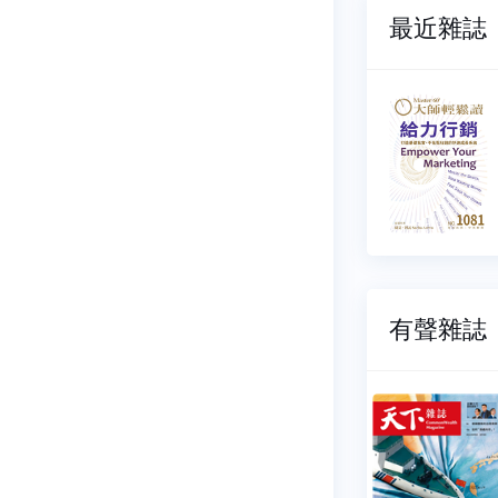
最近雜誌
輕鬆讀
大師輕鬆讀
083
NO.1082
08-04
2026-07-29
12 元
$ 112 元
有聲雜誌