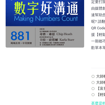
定要打開
由媒體
速幫助
呢? 請
QR C
援【輕
一期都不
歡單本
大師輕鬆
大師輕
【富邦
【輕鬆
甚麼是