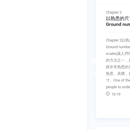
Chapter 1
Chapter 2
將數字翻譯成人話
以熟悉的尺
真實力量
Translate numbers to
Ground num
human terms
familiar sc
Chapter 1將數字翻譯成人話
Chapter 
或轉換另一
Translate numbers to human
Ground numbers
，將能幫助
terms對很多人來說數字並不容
scales讓
並且營造出
易理解。因此，為了突顯你的數
的方法之一，
，轉化成採
字，你必須把它們翻譯成人們熟
經非常熟悉的
Previous
悉的話語。「對比」特別有效。
熟悉、具體，
「巴基斯坦面積是88 萬平方公
寸。One of the 
里」或「巴基斯坦大約是兩個加
people to unde
州那麽大」哪個容易記住呢？請
16:19
把數字翻譯
14:15