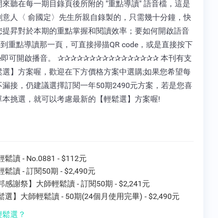
來聽在每一期目錄頁後所附的 "重點導讀" 語音檔，這是
創意人〈 俞國定〉先生所親自錄製的，只需幾十分鐘，快
您提昇對於本期的重點掌握和閱讀效率；要如何開啟語音
翻到重點導讀那一頁，可直接掃描QR code，或是直接按下
ode即可開啟播音。 ✰✰✰✰✰✰✰✰✰✰✰✰✰✰✰✰ 本刊有支
鬆選】方案喔，歡迎在下方價格方案中選購;如果您希望每
漏接，仍建議選擇訂閱一年50期2490元方案，若是您喜
單本挑選，就可以考慮最新的【輕鬆選】方案喔!
讀 - No.0881 - $112元
鬆讀 - 訂閱50期 - $2,490元
感謝祭】大師輕鬆讀 - 訂閱50期 - $2,241元
選】大師輕鬆讀 - 50期(24個月使用完畢) - $2,490元
輕鬆選？