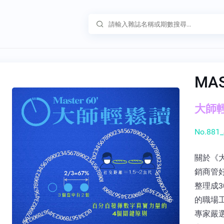
MA
大師輕鬆
No.881_
關於《大
銷商管
整理成3
的職場
專家嚴選