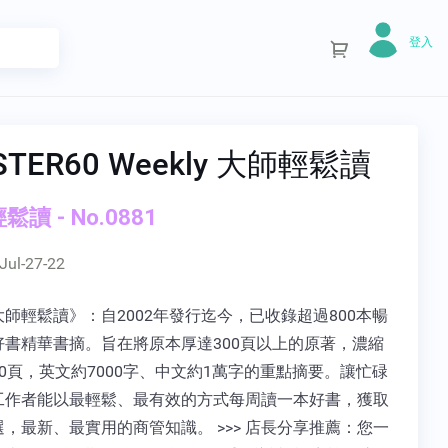
登入
STER60 Weekly 大師輕鬆讀
讀 - No.0881
Jul-27-22
師輕鬆讀》：自2002年發行迄今，已收錄超過800本暢
好書精華書摘。旨在將原本厚達300頁以上的原著，濃縮
0頁，英文約7000字、中文約1萬字的重點摘要。讓忙碌
工作者能以最輕鬆、最有效的方式每周讀一本好書，獲取
，最新、最實用的商管知識。 >>> 店長分享推薦：您一