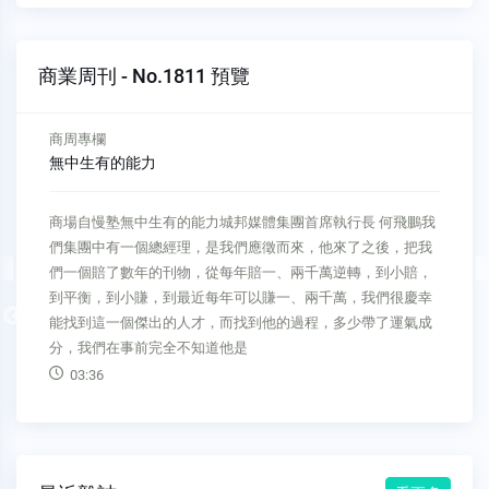
商業周刊 - No.1811 預覽
商周專欄
好的討論，未必要「開麥說話」
新物種Biz好的討論，未必要「開麥說話」視訊會議，已經是現
代人的日常；共融（inclusive）的討論，卻未必要開麥克風說
話。透過好的引導，以打字輔助對話進行，能夠讓討論參與者
更加自在表達。教育部每年舉辦的Let's Talk（青年好政）計
Previous
畫，遇上疫情，舉辦了以即時文字輔助討論的實驗性活動，找
上「台
03:53