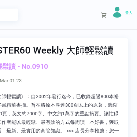
登入
STER60 Weekly 大師輕鬆讀
讀 - No.0910
Mar-01-23
師輕鬆讀》：自2002年發行迄今，已收錄超過800本暢
好書精華書摘。旨在將原本厚達300頁以上的原著，濃縮
0頁，英文約7000字、中文約1萬字的重點摘要。讓忙碌
工作者能以最輕鬆、最有效的方式每周讀一本好書，獲取
，最新、最實用的商管知識。 >>> 店長分享推薦：您一