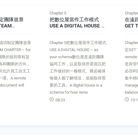
Chapter 5
Chapter
定團隊規章
把數位屋當作工作模式
在遠
 TEAM
USE A DIGITAL HOUSE –
GET T
for success
as your schema
remot
4為了成功制定團隊規章
Chapter 5把數位屋當作工作模式
Chap
M CHARTER – for
USE A DIGITAL HOUSE – as
定GET T
遠距團隊的規則章程旨
your schema數位屋是遠距團隊
remo
為和團隊的方向，
協同工作，以及取得所需資訊把
造與管
和允許員工自主工
工作做好的一種模式。務必確保
必須利
。A remote
每個人都了解情況，並能取得需
集中精
 document will
要的工具。A digital house is a
manager
schema for how remo
balanc
08:23
13:1