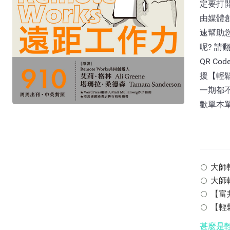
定要打開
由媒體
速幫助
呢? 請
QR C
援【輕
一期都不
歡單本
大師輕鬆
大師輕
【富邦
【輕鬆
甚麼是