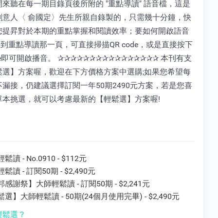
來聽在每一期目錄頁後所附的 "重點導讀" 語音檔，這是
創意人〈 俞國定〉先生所親自錄製的，只需幾十分鐘，快
您提昇對於本期的重點掌握和閱讀效率；要如何開啟語音
翻到重點導讀那一頁，可直接掃描QR code，或是直接按下
ode即可開啟播音。 ✰✰✰✰✰✰✰✰✰✰✰✰✰✰✰✰ 本刊有支
鬆選】方案喔，歡迎在下方價格方案中選購;如果您希望每
漏接，仍建議選擇訂閱一年50期2490元方案，若是您喜
單本挑選，就可以考慮最新的【輕鬆選】方案喔!
讀 - No.0910 - $112元
鬆讀 - 訂閱50期 - $2,490元
感謝祭】大師輕鬆讀 - 訂閱50期 - $2,241元
選】大師輕鬆讀 - 50期(24個月使用完畢) - $2,490元
輕鬆選？