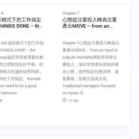
 6
Chapter 7
距模式下把工作搞定
心態從注重投入轉為注重
HINGS DONE – the
產出MOVE – from an
e way
input to outputs mentality
ter 6在遠距模式下把工作搞
Chapter 7心態從注重投入轉為注
HINGS DONE – the
重產出MOVE – from an input to
te way遠距管理者需要在創
outputs mentality傳統管理者注
理之間取得良好平衡。你
重投入，遠距管理者則是抱持產
用精力旺盛的短暫時間，
出心態，他們制定任務清單、避
神把工作搞定。Remote
免重複，並建立當責文化。
s need to hit a good
Traditional managers focused
e between
on inputs. R
9
11:54