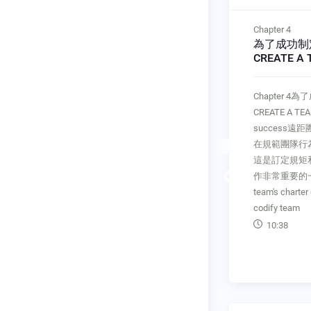
Chapter 3
Chapter 4
都是管理
你的職責是使每個人都能
為了成功制
VERYONE
成功Your role – ENABLE
CREATE A
EVERYONE'S SUCCESS
CHARTER – 
境下人人都是管
Chapter 3你的職責是使每個人都
Chapter 
YONE IS A
能成功Your role – ENABLE
CREATE A TEA
成員必須自
EVERYONE'S SUCCESS你不能用
success
必須幫助他
傳統方法管理遠距員工。手把手
在規範團隊行
遠距工作方
管理和事事干涉是行不通的。身
這是訂定規矩
Previous
好讓他們出
為管理者，你的關鍵職務是成為
作非常重要的一環
m
促成的角色。You don't really
team's charter
nage
manage remote employee
codify team
09:19
10:38