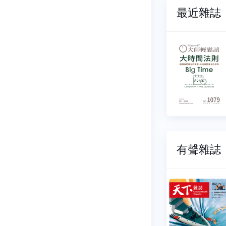
最近雜誌
輕鬆讀
大師輕鬆讀
081
NO.1080
07-21
2026-07-15
12 元
$ 112 元
有聲雜誌