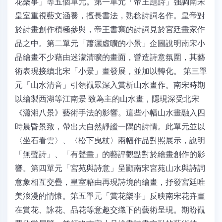
花樂事」等五個單元。第一單元「帝王題詩」強調南宋
皇室重視藝文涵養，擅長書法，熟稔詩詞名作。皇帝對
於詩畫創作積極參與，帝王書寫的詩詞見於宮廷畫家作
品之中。第二單元「蕭灑虛曠的小景」企圖說明南宋小
品繪畫不少藉由迷濛清曠的畫面，營造詩意氛圍，其藝
術表現接續北宋「小景」畫發展，並加以轉化。 第三單
元「山水清音」引領觀眾深入賞析山水畫作。南宋時期
以繪製西湖等江南景 致為主的山水畫，隱現深受北宋
《瀟湘八景》藝術手法的影響。這些小幅山水畫融入四
時晨昏景致，帶出大自然靜謐一隅的詩情。此單元並以
〈坐石看雲〉、〈松下曳杖〉兩幅作品對照展示，說明
「無聲詩」、「有聲畫」的藝評觀點對於繪畫創作的影
響。第四單元「宮苑與詩意」呈顯南宋宮苑山水與詩詞
意象相互交疊，皇室藉由再現詩境的繪畫，抒發宮廷唯
美浪漫的情懷。第五單元「賞花樂事」反映南宋花卉畫
在賞花、詠花、品花等意趣交織下的藝術呈現。期盼觀