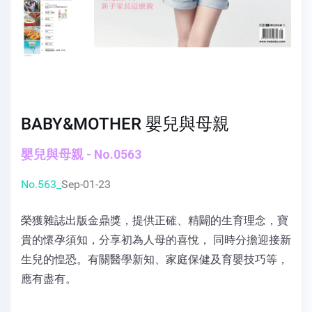
BABY&MOTHER 嬰兒與母親
嬰兒與母親 - No.0563
No.563_
Sep-01-23
榮獲雜誌出版金鼎獎，提供正確、精闢的生育理念，寶
貴的懷孕須知，分享初為人母的喜悅， 同時分擔迎接新
生兒的惶恐。有關醫學新知、家庭保健及育嬰技巧等，
應有盡有。