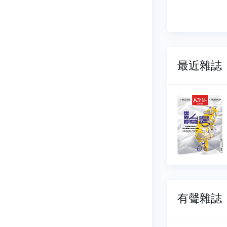
最近雜誌
雜誌
天下雜誌
852
NO.0851
07-08
2026-06-24
53 元
$ 153 元
有聲雜誌