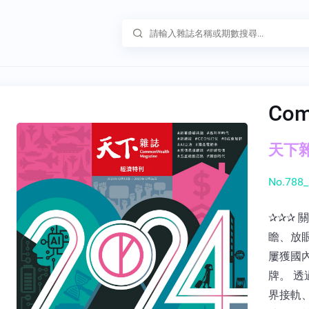
Co
天下雜誌
No.788_
✰✰✰ 
瞻、放
屢獲國
牌。 
界接軌