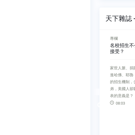
天下雜誌 -
專欄
專欄
第三背後
AI時代貧戶更難翻身
名校招生不
題
接受？
當AI成為教育的重要工具，也帶
公布，台灣不
家世人脈、捐
來衝擊。孩子能否擁有並使用
數學與科學
進哈佛、耶魯
AI，成為新的不平等。
，皆逆勢變
的招生機制，
03:36
球第三名。
弟，美國人卻
仍難有起
表的意義是？
憂。
08:03
Previous