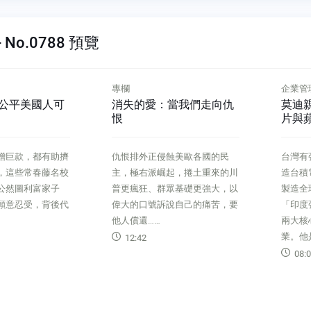
 No.0788 預覽
專欄
企業管
公平美國人可
消失的愛：當我們走向仇
莫迪
恨
片與
贈巨款，都有助擠
仇恨排外正侵蝕美歐各國的民
台灣有
，這些常春藤名校
主，極右派崛起，捲土重來的川
造台積
公然圖利富家子
普更瘋狂、群眾基礎更強大，以
製造全
願意忍受，背後代
偉大的口號訴說自己的痛苦，要
「印度
他人償還……
兩大核
業。他
12:42
08:0