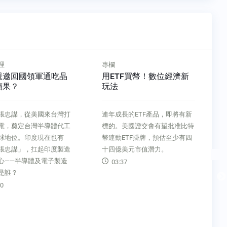
理
專欄
親邀回國領軍通吃晶
用ETF買幣！數位經濟新
蘋果？
玩法
張忠謀，從美國來台灣打
連年成長的ETF產品，即將有新
電，奠定台灣半導體代工
標的。美國證交會有望批准比特
球地位。印度現在也有
幣連動ETF掛牌，預估至少有四
張忠謀」，扛起印度製造
十四億美元市值潛力。
心——半導體及電子製造
03:37
是誰？
0