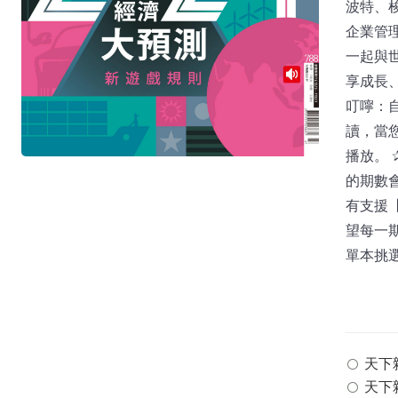
波特、
企業管
一起與
享成長、
叮嚀：自
讀，當
播放。
的期數
有支援
望每一
單本挑
天下雜誌
天下雜