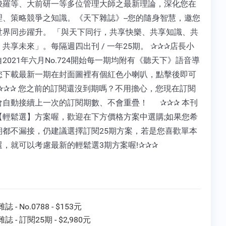
梭羅等、大前研一等多位管理大師之最新理論，深化您在
理、策略競爭之知識。《天下雜誌》--您的隨身智慧，邀您
世界同步躍升。 「與天下同行，共享快樂、共享知識、共
共享未來」。每隔週四出刊 / 一年25期。 ✰✰✰店長小
2021年六月No.724開始每一期均附有《聽天下》語音導
您下載最新一期在封面圖裡有個紅色小喇叭，點擊後即可
 ✰✰✰ 您之前的訂閱還沒到期嗎？不用擔心，您現在訂閱
會自動接續上一次的訂閱期數、不會重疊！ ✰✰✰ 本刊
【輕鬆選】方案喔，歡迎在下方價格方案中選購;如果您希
期都不漏接，仍建議選擇訂閱25期方案，若是您喜歡單本
選，就可以考慮最新的輕鬆選3期方案喔!✰✰✰
 - No.0788 - $153元
誌 - 訂閱25期 - $2,980元