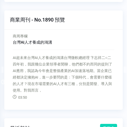
商業周刊 - No.1890 預覽
商周專欄
誰說老派過年沒有商機？
服務最前線誰說老派過年沒有商機？老爺酒店集團執行長 沈方
正又到了一年一度的農曆春節，理應是闔家團圓的時刻，但現
今社會，家庭對於重大節慶的意涵，有了明顯的轉變。兒時，
每逢過年，我們家總是提前幾天開始籌備年菜，現代人則是快
Previous
到除夕，才開始想要去哪吃飯。這樣的轉變，不僅體現在消費
行為上，更象徵著傳統文化的消
03:54