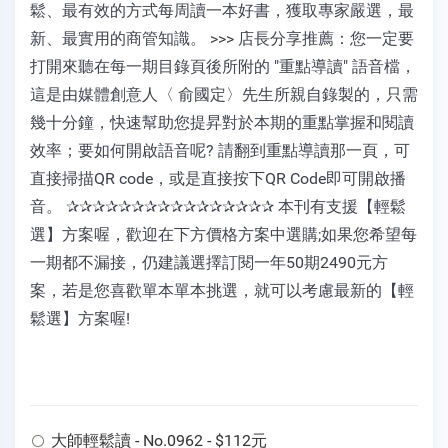
鬆、最有效的方式每周讀一本好書，獲取專家嚴選，最
新、最實用的商管知識。 >>> 店長分享推薦：您一定要
打開來聽在每一期目錄頁後所附的 "重點導讀" 語音檔，
這是由媒體創意人〈 俞國定〉先生所親自錄製的，只需
幾十分鐘，快速幫助您提昇對於本期的重點掌握和閱讀
效率；要如何開啟語音呢? 請翻到重點導讀那一頁，可
直接掃描QR code，或是直接按下QR Code即可開啟播
音。 ✰✰✰✰✰✰✰✰✰✰✰✰✰✰✰✰ 本刊有支援【輕鬆
選】方案喔，歡迎在下方價格方案中選購;如果您希望每
一期都不漏接，仍建議選擇訂閱一年50期2490元方
案，若是您喜歡單本單本挑選，就可以考慮最新的【輕
鬆選】方案喔!
大師輕鬆讀 - No.0962 - $112元