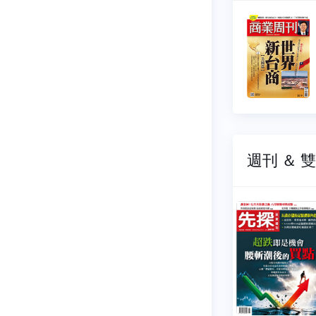
周刊
商業周刊
020
NO.2019
08-03
2026-07-27
39 元
$ 139 元
週刊 ＆ 