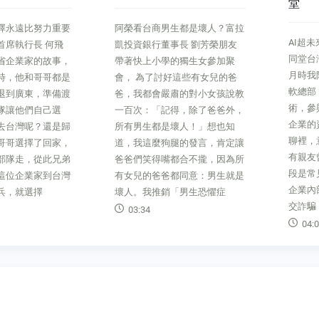
堂
生都是壞人？富拉
服務最
AI超未來好的資安架構可比三代
事長 劉芳榮朋友
麼？老
同堂台灣微軟總經理 卞志祥三
的獨生女參加聚
正近期
月時我陪同台灣企業參訪美國微
好這些有女兒的爸
的地震
軟總部，深度探討資安議題與技
肅的對小女孩說教
過去一
術，參與者是十幾家台灣上市櫃
得，除了爸爸外，
天資訊
企業的資安及資訊長。在餐敘閒
壞人！」想也知
情就漸
聊裡，意外發現，幾乎每個人都
腿的發言，肯定讓
每一次
有親友曾被「詐騙」過，而且手
都合不攏，因為所
韌，不
段是常見的釣魚信件或簡訊。在
都同意：男生就是
幾個觀
企業內部，這種釣魚信件或是社
「男生恐懼症
思考。
交詐騙，也極為常見
03:4
04:02