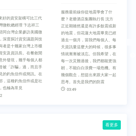
攤開15兆龍仁半導體城潛
在困境
前線你從地震學會了什
FT精選韓國經濟奇蹟結束了嗎？
爺酒店集團執行長 沈方
攤開15兆龍仁半導體城潛在困境
雖然還是有許多餘震或新
克里斯蒂安．大衛斯（Christian
，但花蓮大地震畢竟已經
Davies）金融時報》首爾分社社
個月，當我們每個人、每
長本文取材自全球最受尊敬最有
量這麼大的時候，很多事
特色的金融報刊《金融時報》重
漸被淡忘。但我希望，在
點摘要：龍仁計畫吸引三星電
災難過後，我們都能更強
子、SK 海力士等企業，投資總
能白白浪費一場危機。有
計逾4,700 億美元。大公司成績
念，想提出來跟大家一起
單，靠犧牲供應商換來
首先是我們的防震
08:46
9
看更多