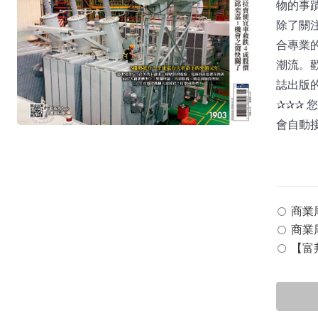
物的事
除了關
合專業
潮流。
誌出版
✰✰✰
會自動
商業周刊
商業周
【富邦