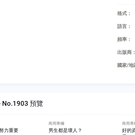
格式：
語言：
頻率：
出版商
國家/地
 No.1903 預覽
商周專欄
商周專
人？
好的資安架構可比三代同
你從