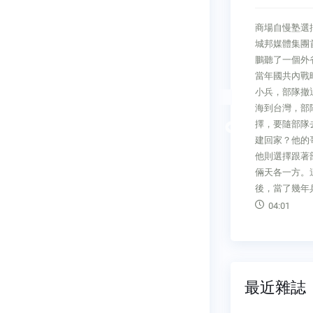
舞如果不是
商場自慢塾選擇永遠比努力重要
阿榮看台商男
畫，讓重電
城邦媒體集團首席執行長 何飛
凱投資銀行董
，過去幾十
鵬聽了一個外省企業家的故事，
帶著快上小學
們。它們是
當年國共內戰時，他和哥哥都是
會， 為了討
在海底、地
小兵，部隊撤退到廣東，準備渡
爸，我都會嚴
到，也叫不
海到台灣，部隊讓他們自己選
一百次：「記
日，將電能
擇，要隨部隊去台灣呢？還是歸
Previous
所有男生都是
使用場景。
建回家？他的哥哥選擇了回家，
道，我這麼狗
都會停擺。
他則選擇跟著部隊走，從此兄弟
爸爸們笑得嘴
色，卻長期
倆天各一方。這位企業家到台灣
有女兒的爸爸
一
後，當了幾年兵，就選擇
壞人。我推銷
04:01
03:34
最近雜誌