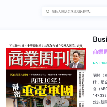
Bus
商業周刊
No.1903
關於《
碑，是
會（A
147,
銳的新