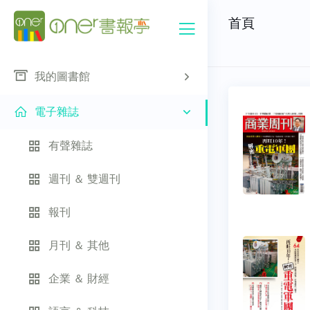
首頁
我的圖書館
電子雜誌
有聲雜誌
週刊 ＆ 雙週刊
報刊
月刊 ＆ 其他
企業 ＆ 財經