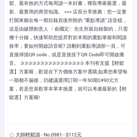
鬆、最有效的方式每周讀一本好書，獲取專家嚴選，最
新、最實用的商管知識。 >>> 店長分享推薦：您一定要
打開來聽在每一期目錄頁後所附的 "重點導讀" 語音檔，
這是由媒體創意人〈 俞國定〉先生所親自錄製的，只需
幾十分鐘，快速幫助您提昇對於本期的重點掌握和閱讀
效率；要如何開啟語音呢? 請翻到重點導讀那一頁，可
直接掃描QR code，或是直接按下QR Code即可開啟播
音。 ✰✰✰✰✰✰✰✰✰✰✰✰✰✰✰✰ 本刊有支援【輕鬆
選】方案喔，歡迎在下方價格方案中選購;如果您希望每
一期都不漏接，仍建議選擇訂閱一年50期2490元方
案，若是您喜歡單本單本挑選，就可以考慮最新的【輕
鬆選】方案喔!
大師輕鬆讀 - No.0981 - $112元