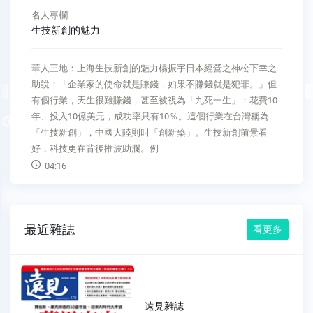
名人專欄
推動全責照護，從建立當責文化做起
醫療新視野推動全責照護，從建立當責文化做起邱冠明政府推
動「全責照護」（Total Care），由醫院聘請照服員協助護理人
員，減輕家屬負擔，誠然德政。然而，這一理想在現實中卻難
以擴大落實，隨著照護責任轉嫁，醫療現場負擔恐日益加劇。
Previous
因此，唯有建立個人／家庭當責的社會文化，才能體現成熟公
民社會的價值。20
04:23
最近雜誌
看更多
遠見雜誌