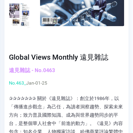
Global Views Monthly 遠見雜誌
遠見雜誌 - No.0463
No.463_
Jan-01-25
✰✰✰✰✰✰✰ 關於《遠見雜誌》：創立於1986年，以
「傳播進步觀念」為己任，為讀者洞察趨勢、探索未來
方向；致力普及國際知識、成為與世界趨勢同步的平
台，是整個華人社會中「前進的動力」。《遠見》內容
包含：知名企業、人物獨家訪談、哈佛商業評論繁體中