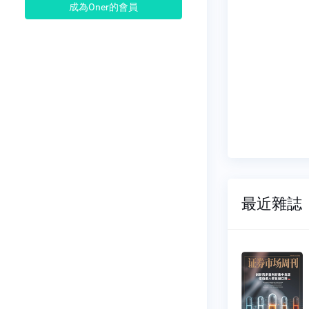
成為Oner的會員
最近雜誌
市場周
證券市場周
刊
019
NO.1028
05-23
2026-07-25