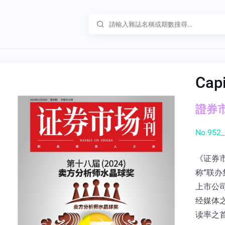
Cap
證券市
No.952_
《证券
称“联办
上市公
经媒体
读率之首