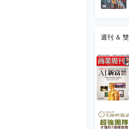
4 元
$ 44 元
週刊 ＆ 