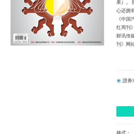
果）。
心还拥
《中国
红周刊
财讯传媒
刊》网站：w
證券市
格式：