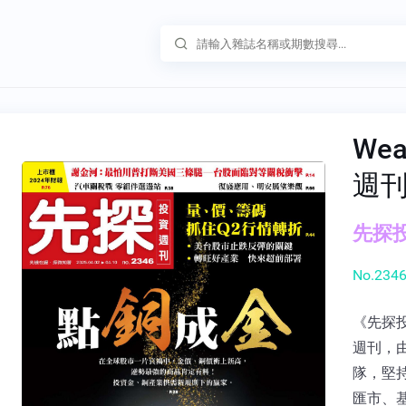
Wea
週
先探投
No.2346
《先探
週刊，
隊，堅
匯市、