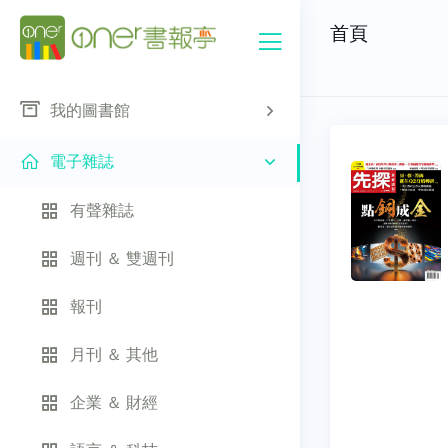
首頁
我的圖書館
電子雜誌
有聲雜誌
週刊 ＆ 雙週刊
報刊
月刊 ＆ 其他
企業 ＆ 財經