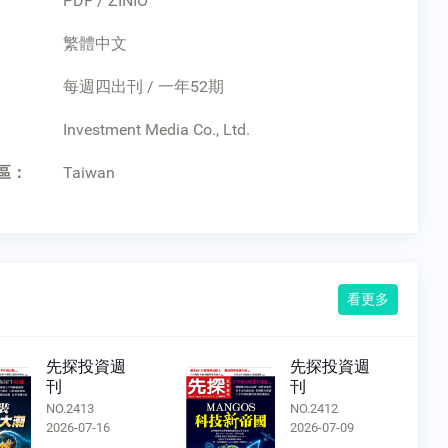
PDF / ZINIO
繁體中文
每週四出刊 / 一年52期
：
Investment Media Co., Ltd.
區：
Taiwan
看更多
先探投資週
先探投
刊
刊
NO.2412
NO.2411
2026-07-09
2026-07-