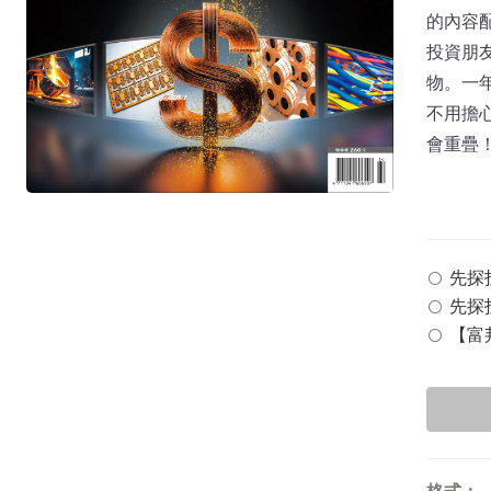
的內容
投資朋
物。一
不用擔
會重疊
先探投
先探投
【富邦