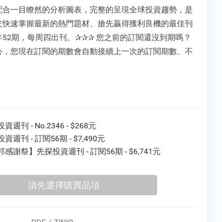
配合一目瞭然的分析圖表，完整的呈現全球投資趨勢，是
友快速掌握最新的熱門題材、搶先贏得獲利良機的最佳刊
年52期，每周四出刊。✰✰✰ 您之前的訂閱還沒到期嗎？
心，您現在訂閱的期數會自動接續上一次的訂閱期數、不
！
資週刊 - No.2346 - $268元
資週刊 - 訂閱56期 - $7,490元
感謝祭】先探投資週刊 - 訂閱56期 - $6,741元