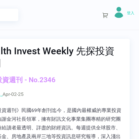
登入
lth Invest Weekly 先探投資
刊
資週刊 - No.2346
_
Apr-02-25
投資週刊》民國69年創刊迄今，是國內最權威的專業投資
由謝金河社長領軍，擁有財訊文化事業集團專精的研究團
持給讀者最透明、詳盡的財經資訊。每週提供全球股市、
基金、房地產及兩岸三地等投資訊息研究報導，深入淺出