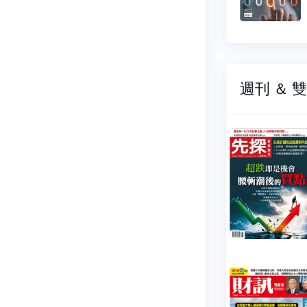
4 元
$ 44 元
週刊 ＆ 