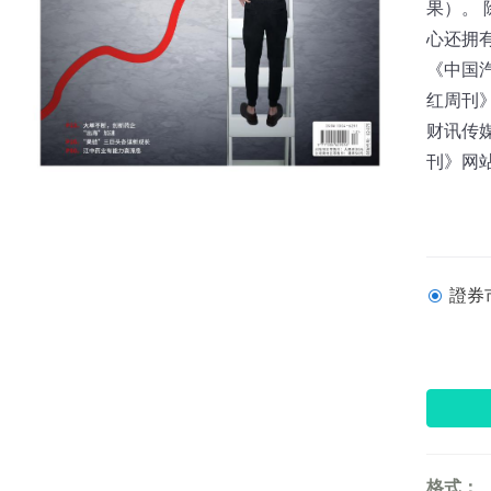
果）。
心还拥
《中国
红周刊
财讯传媒
刊》网站：w
證券市
格式：