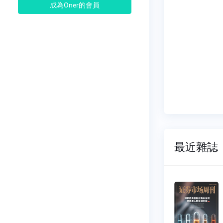
成為Oner的會員
最近雜誌
市場周
證券市場周
刊
028
NO.1027
07-25
2026-07-18