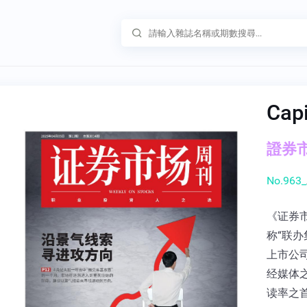
Cap
證券市
No.963_
《证券
称“联办
上市公
经媒体
读率之首