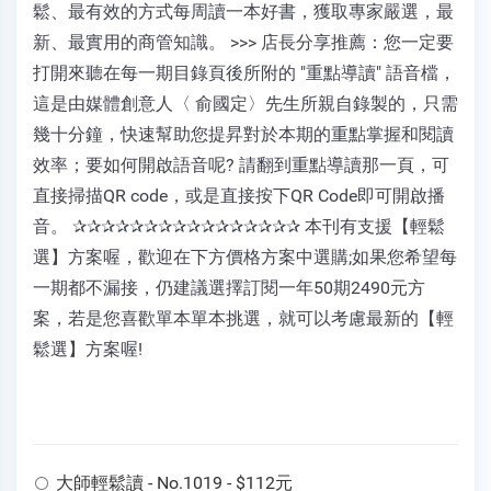
鬆、最有效的方式每周讀一本好書，獲取專家嚴選，最
新、最實用的商管知識。 >>> 店長分享推薦：您一定要
打開來聽在每一期目錄頁後所附的 "重點導讀" 語音檔，
這是由媒體創意人〈 俞國定〉先生所親自錄製的，只需
幾十分鐘，快速幫助您提昇對於本期的重點掌握和閱讀
效率；要如何開啟語音呢? 請翻到重點導讀那一頁，可
直接掃描QR code，或是直接按下QR Code即可開啟播
音。 ✰✰✰✰✰✰✰✰✰✰✰✰✰✰✰✰ 本刊有支援【輕鬆
選】方案喔，歡迎在下方價格方案中選購;如果您希望每
一期都不漏接，仍建議選擇訂閱一年50期2490元方
案，若是您喜歡單本單本挑選，就可以考慮最新的【輕
鬆選】方案喔!
大師輕鬆讀 - No.1019 - $112元