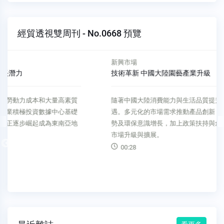
經貿透視雙周刊 - No.0668 預覽
新興市場
技術革新 中國大陸園藝產業升級
隨著中國大陸消費能力與生活品質提升，園藝產業迎來發展機
遇。多元化的市場需求推動產品創新，而人口增長、老齡化趨
勢及環保意識增長，加上政策扶持與創新技術應用，加速園藝
市場升級與擴展。
Previous
00:28