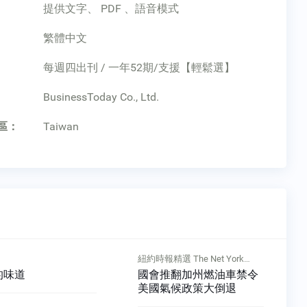
提供文字、 PDF 、語音模式
繁體中文
每週四出刊 / 一年52期/支援【輕鬆選】
：
BusinessToday Co., Ltd.
區：
Taiwan
紐約時報精選 The Net York
Times
的味道
國會推翻加州燃油車禁令
美國氣候政策大倒退