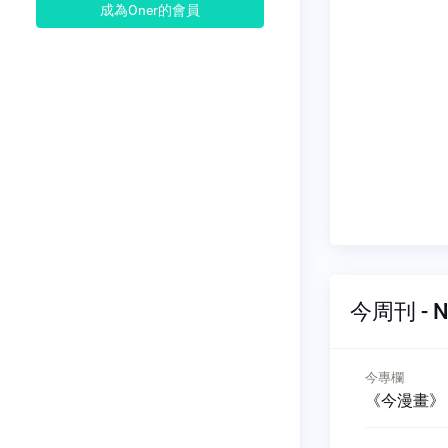
成為Oner的會員
今周刊 - N
今專欄
今專欄
可以怎麼
抵制與反ESG是怎麼回事
《今漫畫》