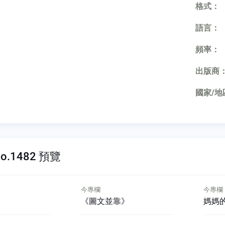
格式：
語言：
頻率：
出版商
國家/地
o.1482 預覽
今專欄
今專欄
《圖文並靠》
媽媽