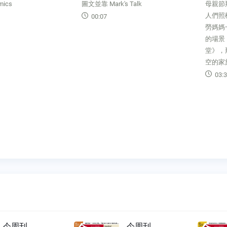
ics
圖文並靠 Mark's Talk
母親節
人們照
00:07
勞媽媽
的場景
堂》，
空的家
03:3
今周刊
今周刊