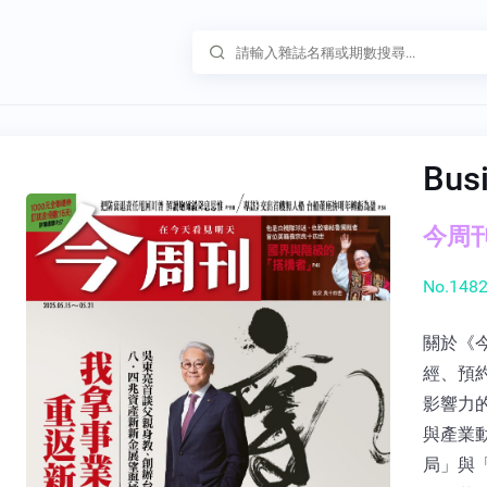
Bus
今周刊 
No.1482
關於《
經、預
影響力
與產業
局」與