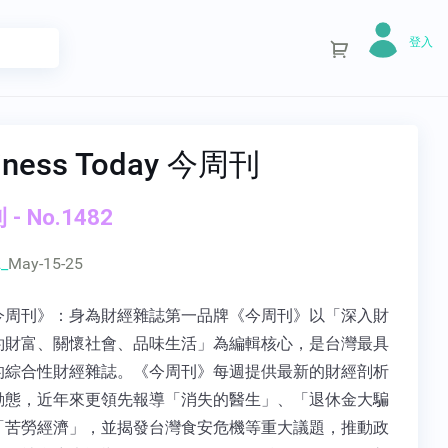
登入
iness Today 今周刊
- No.1482
_
May-15-25
今周刊》：身為財經雜誌第一品牌《今周刊》以「深入財
約財富、關懷社會、品味生活」為編輯核心，是台灣最具
的綜合性財經雜誌。《今周刊》每週提供最新的財經剖析
動態，近年來更領先報導「消失的醫生」、「退休金大騙
「苦勞經濟」，並揭發台灣食安危機等重大議題，推動政