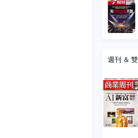
543
NO.1542
07-16
2026-07-09
9 元
$ 99 元
週刊 ＆ 