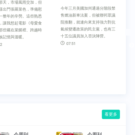
那天，市場風雨交加，但
今年三月美國加州通過分階段禁
樣出門張羅菜色，準備慰
售燃油新車法案，但被聯邦眾議
一整年的辛勞。這些熟悉
院推翻，就連向來支持強力對抗
，讓我想起電影《母愛食
氣候變遷政策的民主黨，也有三
那些藏在菜餚裡、跨越時
十五位議員加入否決陣營。
族記憶與溫暖。
07:51
2
看更多
今周刊
今周刊