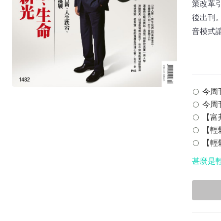
策改革引
後出刊。
音模式讓
今周刊 
今周刊
【富邦
【輕鬆
【輕鬆
甚麼是