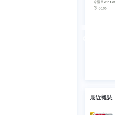
ESG成為全球投資顯學，美國卻
今漫畫Win Com
易順差雖然
走上逆風之路。由川普主導，共
00:06
挑戰，如最
和黨完全執政州紛紛立法，推動
壓力。如何
政策反制金融業減碳投資。
濟果實，政
03:48
設與促進消
Previous
最近雜誌
刊
今周刊