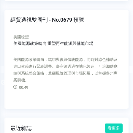
經貿透視雙周刊 - No.0679 預覽
新興市場
自然災害頻仍 巴西加快提升都市韌性腳步
受全球氣候變遷加劇以及都市化加速的影響，巴西多座城市近
年屢遭自然災害的重創，驅使巴西政府加快推動防災減災的措
施與建設，並透過智慧技術與生態策略的相結合，進一步強化
都市韌性。
Previous
00:41
最近雜誌
看更多