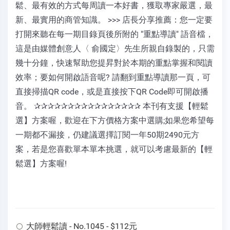
鬆、最有效的方式每周讀一本好書，獲取專家嚴選，最
新、最實用的商管知識。 >>> 店長分享推薦：您一定要
打開來聽在每一期目錄頁後所附的 "重點導讀" 語音檔，
這是由媒體創意人〈 俞國定〉先生所親自錄製的，只需
幾十分鐘，快速幫助您提昇對於本期的重點掌握和閱讀
效率；要如何開啟語音呢? 請翻到重點導讀那一頁，可
直接掃描QR code，或是直接按下QR Code即可開啟播
音。 ✰✰✰✰✰✰✰✰✰✰✰✰✰✰✰✰ 本刊有支援【輕鬆
選】方案喔，歡迎在下方價格方案中選購;如果您希望每
一期都不漏接，仍建議選擇訂閱一年50期2490元方
案，若是您喜歡單本單本挑選，就可以考慮最新的【輕
鬆選】方案喔!
大師輕鬆讀 - No.1045 - $112元