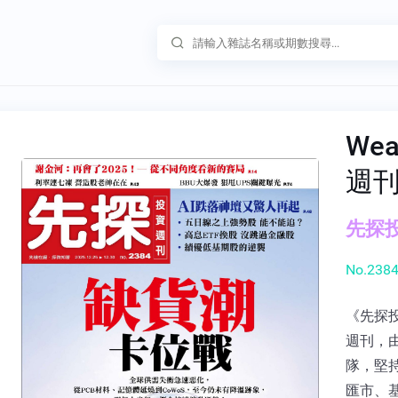
Wea
週
先探投
No.2384
《先探
週刊，
隊，堅
匯市、