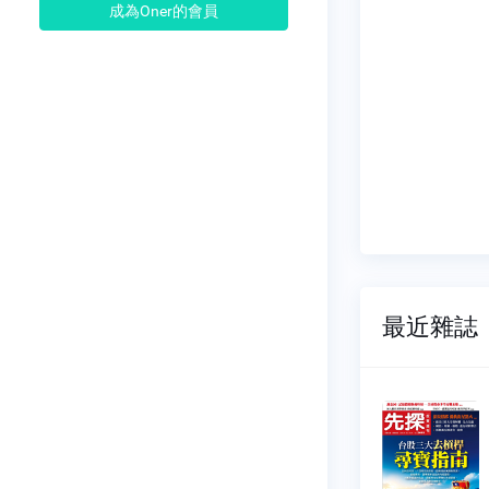
成為Oner的會員
最近雜誌
投資週
先探投資週
刊
416
NO.2415
08-06
2026-07-30