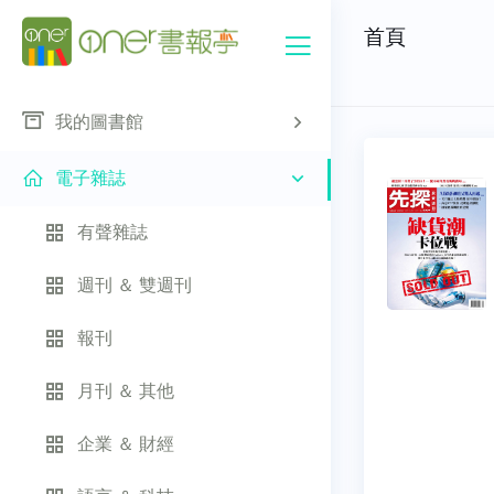
首頁
我的圖書館
電子雜誌
有聲雜誌
週刊 ＆ 雙週刊
報刊
月刊 ＆ 其他
企業 ＆ 財經