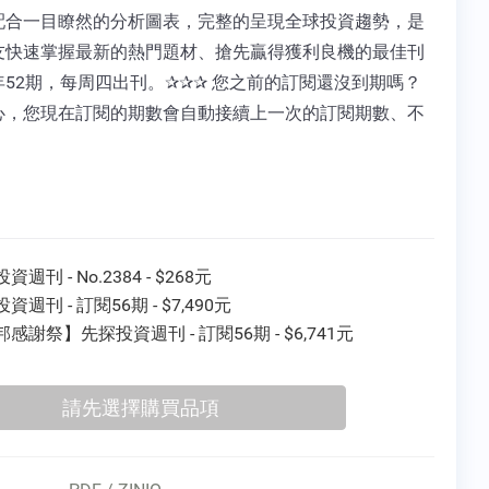
配合一目瞭然的分析圖表，完整的呈現全球投資趨勢，是
友快速掌握最新的熱門題材、搶先贏得獲利良機的最佳刊
年52期，每周四出刊。✰✰✰ 您之前的訂閱還沒到期嗎？
心，您現在訂閱的期數會自動接續上一次的訂閱期數、不
！
資週刊 - No.2384 - $268元
資週刊 - 訂閱56期 - $7,490元
感謝祭】先探投資週刊 - 訂閱56期 - $6,741元