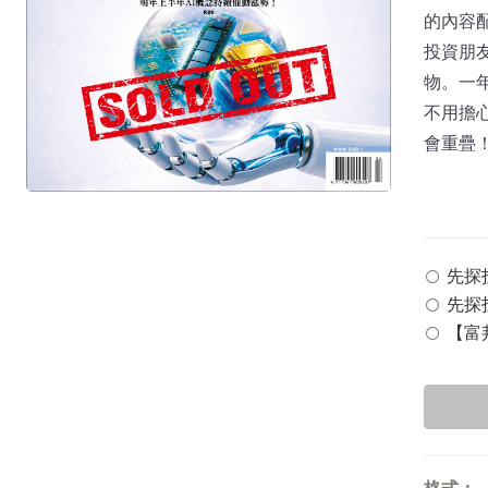
的內容
投資朋
物。一
不用擔
會重疊
先探投
先探投
【富邦