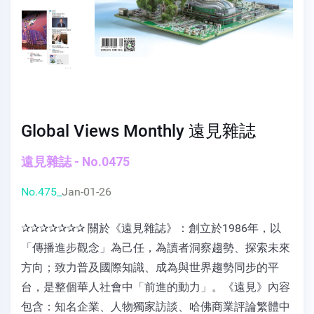
Global Views Monthly 遠見雜誌
遠見雜誌 - No.0475
No.475_
Jan-01-26
✰✰✰✰✰✰✰ 關於《遠見雜誌》：創立於1986年，以
「傳播進步觀念」為己任，為讀者洞察趨勢、探索未來
方向；致力普及國際知識、成為與世界趨勢同步的平
台，是整個華人社會中「前進的動力」。《遠見》內容
包含：知名企業、人物獨家訪談、哈佛商業評論繁體中