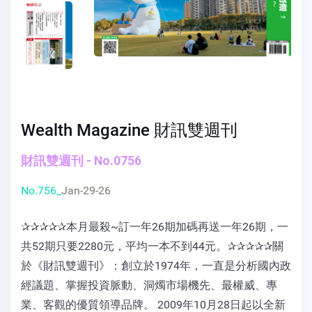
Wealth Magazine 財訊雙週刊
財訊雙週刊 - No.0756
No.756_
Jan-29-26
✰✰✰✰✰本月最殺~訂一年26期加碼再送一年26期，一
共52期只要2280元，平均一本不到44元。✰✰✰✰✰關
於《財訊雙週刊》：創立於1974年，一直是分析國內政
經議題、掌握投資脈動、洞燭市場機先、最權威、專
業、客觀的優質領導品牌。 2009年10月28日起以全新