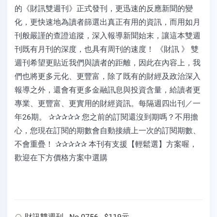
的《財訊雙週刊》正式發刊，更迅速的反應新聞的變
化，更快速地為讀者篩選出真正有用的資訊，而用如月
刊般嚴謹的查證追蹤，深入報導新聞始末，讓這本雙週
刊既有月刊的深度，也具有周刊的速度！ 《財訊 》 雙
週刊希望更貼近我們與讀者的距離，因此在內容上，我
們也將更多元化、更豐富，除了既有的財經及政治深入
報導之外，還會有更多金融訊息與投資含量，給讀者更
專業、更豐富、更實用的財經資訊。每隔週四出刊／一
年26期。 ✰✰✰✰✰ 您之前的訂閱還沒到期嗎？不用擔
心，您現在訂閱的期數會自動接續上一次的訂閱期數、
不會重疊！ ✰✰✰✰✰ 本刊有支援【輕鬆選】方案喔，
歡迎在下方價格方案中選購
財訊雙週刊 - No.0756 - $119元