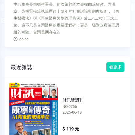
中心董事長前衛生署長、前國策顧問本專欄由涂醒哲、吳漢
章、吳明賢輪流執筆歷經十餘年的社會討論與制度折衝，《再
生醫療法》與《再生醫療製劑管理條例》於二○二六年正式上
Previous
路。這不只是台灣醫療的重要里程碑，更是一場對政府治理思
維的考驗。台灣長期存在的
00:02
最近雜誌
看更多
財訊雙週刊
NO.0766
2026-06-18
$ 119 元