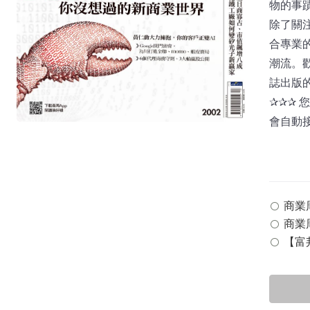
物的事
除了關
合專業
潮流。
誌出版
✰✰✰
會自動
商業周刊
商業周
【富邦