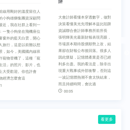
阱
前線用剛好的溫度留住人
大會計師看懂本穿透數字，做對
的小狗雄獅集團資深顧問
決策看懂美光先理解本益比陷阱
最近，我在社群上看到一
資誠聯合會計師事務所前所長
：一隻小狗坐在飛機座位
張明輝美光最新財報表現亮眼，
著窗外的藍天白雲，開心
市場原本期待股價順勢上攻，結
人旅行，這是以前難以想
果卻在財報公布後回落。很多人
景，如今，美國國內線班
因此懷疑，記憶體產業是否已經
許寵物登機了，這種「寵
利多出盡。我的看法是，除非出
生活」的照片、影片，也
現重大戰事或外部衝擊，否則這
上大受歡迎。你也許會
一波記憶體熱潮不會太快結束，
物經濟怎麼會這
而且持續時間，會比過
1
00:05
看更多