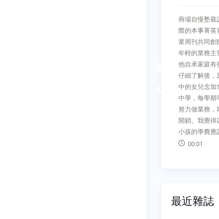
鏽
專業你養龍
商場自慢塾最
CEO上線領導人，就是領導自己
C大會呼
際的本事菁英
小心，AI正讓你的大腦生鏽商周
龍蝦，這隻
業周刊共同創
集團執行長 郭奕伶AI工具實在太
代理
年輕的業務主
方便了，我們越來越習慣把雜亂
紅，是因為它
他自承家庭有
的會議紀錄、厚厚的市場調查、
以幫你主動
仔細了解後，
長長的學術報告丟給它。幾分鐘
擔任採購議
Previous
中的女兒念加
內，它就可以做出精簡的摘要與
他機器人開
中學，每學期
總結。然而當人類歡呼著，終於
人佐伯格也
努力做業務，
從瑣碎的資訊整理工作解放時，
O代理
開銷。我覺得
我們極可能正親手交出自己的底
小孩的學費應
層競爭力：歸
00:01
00:14
最近雜誌