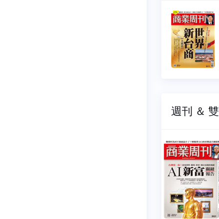
周刊
商業周刊
021
NO.2020
08-10
2026-08-03
39 元
$ 139 元
週刊 ＆ 