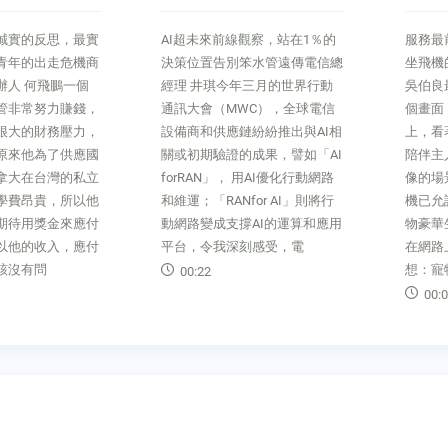
誠實的反思，最實
AI超未來前線觀察，站在1％的
服務最
青年的出走危機商
決策位置告別笨水管遠傳電信總
坐飛機
辦人 何飛鵬一個
經理 井琪今年三月的世界行動
吳伯良
管非常努力賺錢，
通訊大會（MWC），全球電信
個畫面
很大的財務壓力，
設備商和供應鏈紛紛推出與AI相
上，看
原來他為了供應國
關或初期驗證的成果，譬如「AI
陪伴主
拿大在台灣的私立
forRAN」， 用AI優化行動網路
像的場
學費昂貴，所以他
和維運；「RANfor AI」則將行
機已允
期待用獎金來應付
動網路變成支撐AI的運算和應用
物豪華
以他的收入，應付
平台，令我深刻感受，電
在網路
該沒有問
想：寵
00:22
00:0