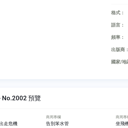
格式：
語言：
頻率：
出版商
國家/地
 No.2002 預覽
商周專欄
商周專
出走危機
告別笨水管
坐飛