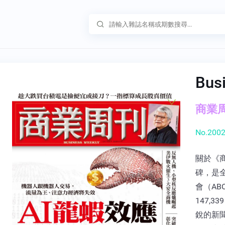
Bus
商業周刊
No.2002
關於《
碑，是
會（A
147,
銳的新