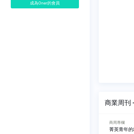
成為Oner的會員
商業周刊 -
商周專欄
商周專欄
小心，AI正讓你的大腦生
菁英青年的