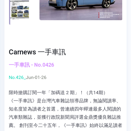
Carnews 一手車訊
一手車訊 - No.0426
No.426_
Jun-01-26
限時搶購訂閱一年「加碼送 2 期」！（共14期）
《一手車訊》是台灣汽車雜誌領導品牌，無論閱讀率、
知名度皆為讀者之首選，曾連續四年蟬連最多人閱讀的
汽車類雜誌，並獲行政院新聞局評選金鼎獎優良雜誌推
薦。 創刊至今二十五年，《一手車訊》始終以滿足讀者