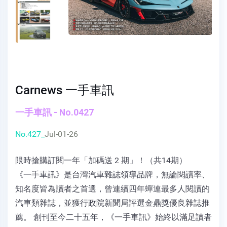
Carnews 一手車訊
一手車訊 - No.0427
No.427_
Jul-01-26
限時搶購訂閱一年「加碼送 2 期」！（共14期）
《一手車訊》是台灣汽車雜誌領導品牌，無論閱讀率、
知名度皆為讀者之首選，曾連續四年蟬連最多人閱讀的
汽車類雜誌，並獲行政院新聞局評選金鼎獎優良雜誌推
薦。 創刊至今二十五年，《一手車訊》始終以滿足讀者