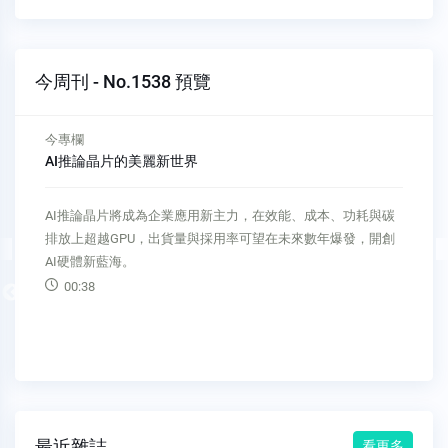
今周刊 - No.1538 預覽
今專欄
AI推論晶片的美麗新世界
AI推論晶片將成為企業應用新主力，在效能、成本、功耗與碳
排放上超越GPU，出貨量與採用率可望在未來數年爆發，開創
AI硬體新藍海。
00:38
Previous
最近雜誌
看更多