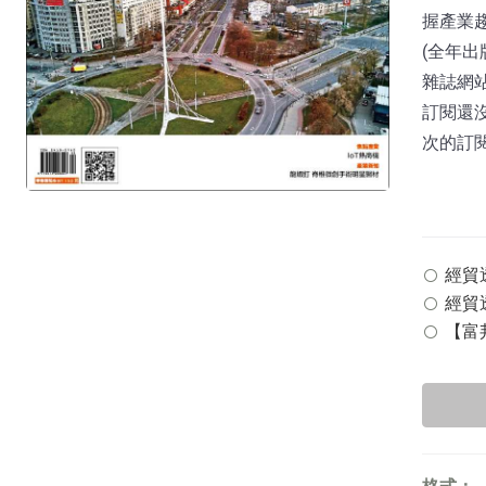
握產業
(全年出
雜誌網站：
訂閱還
次的訂
經貿透
經貿透
【富邦