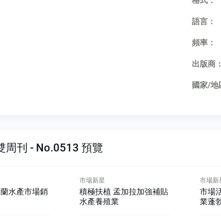
格式：
語言：
頻率：
出版商
國家/地
刊 - No.0513 預覽
市場新星
市場新
波蘭水產市場銷
積極扶植 孟加拉加強補貼
市場
水產養殖業
業蓬