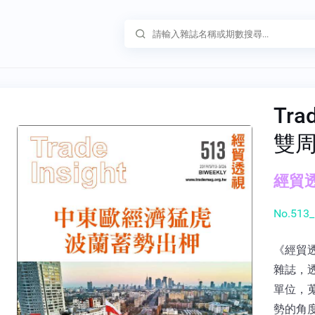
Tra
雙
經貿透
No.513_
《經貿
雜誌，
單位，
勢的角