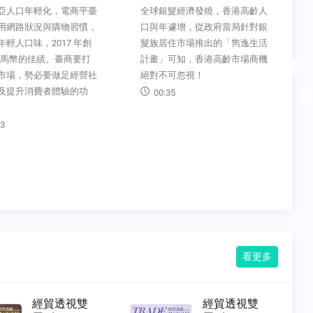
亞人口年輕化，電商平臺
全球銀髮經濟發燒，香港高齡人
用網路狀況與購物習慣，
口與年遽增，從政府當局針對銀
年輕人口味，2017 年創
髮族居住市場推出的「雋逸生活
 億馬幣的佳績。臺商要打
計畫」可知，香港高齡市場商機
市場，勢必要做足經營社
絕對不可忽視！
及提升消費者體驗的功
00:35
3
看更多
經貿透視雙
經貿透視雙