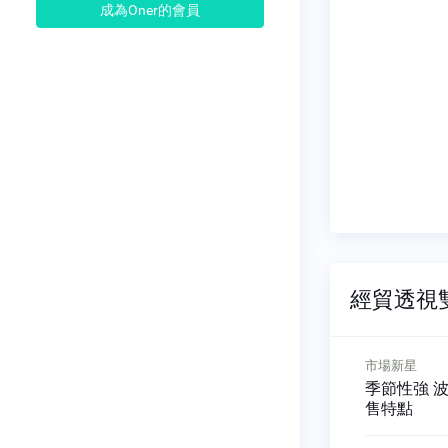
成為Oner的會員
經貿透視雙周
產業新知
市場新星
商機
龍蝦釘 脊椎微創手術明星
季節性強 
醫材
售特點
應鏈商機中