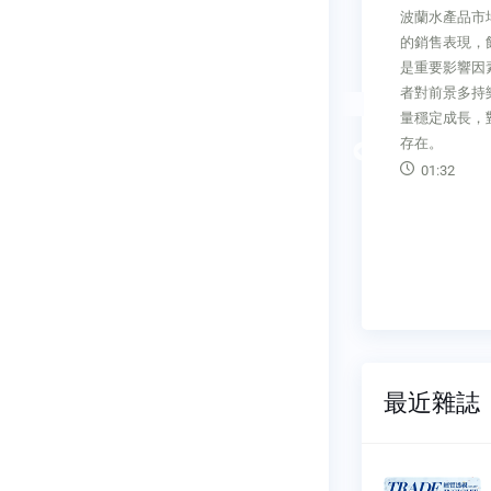
臺灣已邁入高齡社會，不少中老
波蘭水產品市
tern
年人深受骨刺困擾，台微醫研發
的銷售表現，
蘇聯解體後，隨
微創導航釘脊椎固定系統，改變
是重要影響因
快速成長，
手術方式，讓傷口變小、減少失
者對前景多持
素質良好和
血量，更達到「今天手術明天出
量穩定成長，
，已成為吸
院」的終極目標。
存在。
區。其中位
Previous
00:20
01:32
紐位置的波
生產總值
最近雜誌
透視雙
經貿透視雙