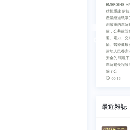
0，使巴西
伴隨消費升級，中國大陸消費者
EMERGING 
及食品加工
更加注重品質和消費體驗，對品
積極重建 伊
需求，根據
牌認知度逐漸提升。文具行業已
產量經過戰爭
，巴西物聯網
進 入後競爭階段朝品牌化發
創嚴重的摩蘇
健康和農業
展，文具消費量也持續增加，品
建，公共建設
為發展重
牌文具龍頭將獲得更高的市場紅
道、電力、交
Previous
利。
輸、醫療健康
當地人民養家
00:41
安全的 環境
摩蘇爾長程發
除了公
00:15
最近雜誌
透視雙
經貿透視雙