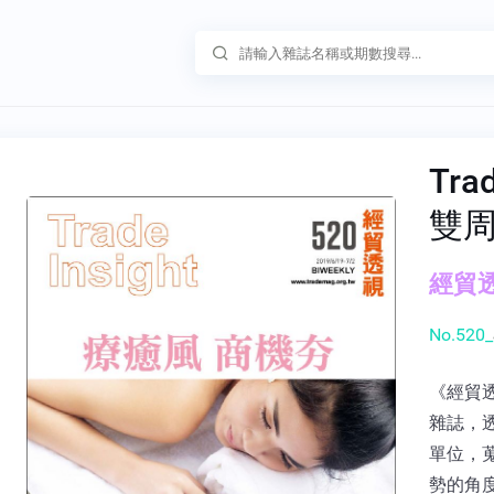
Tra
雙
經貿透
No.520_
《經貿
雜誌，
單位，
勢的角