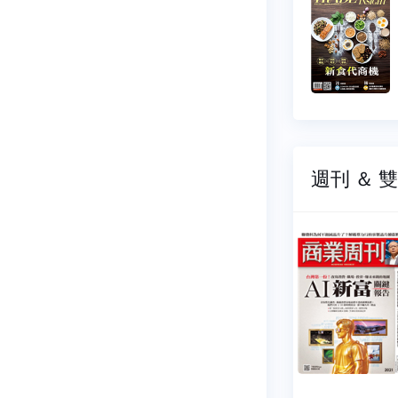
周刊
697
NO.0696
07-08
2026-06-24
9 元
$ 99 元
週刊 ＆ 