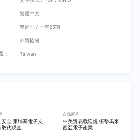
文字模式 / PDF / ZINIO
繁體中文
雙周刊 / 一年25期
：
外貿協會
區：
Taiwan
星
市場新星
又安全 柬埔寨電子支
中美貿易戰延燒 衝擊馬來
漸取代現金
西亞電子產業