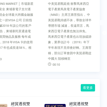
ING MARKET │ 市場新星
中美貿易戰延燒 衝擊馬來西亞
安全 柬埔寨電子支付逐
電子產業馬美電子產業協會
現金全球最大跨國金融服
（MAEI）主席王壽苔指出， 中
一的VISA 公司 日前指
美貿易戰持續不休，導致全球半
據2018 年該公司的客戶
導體市場 減速，長遠而言，馬
報告，柬埔寨民眾通過電
來西亞電子產業也無法倖免。
購買物品及服務 每年成
馬來西亞電子產業也出現放緩跡
，2018 年VISA 卡的使用
象，業界估計今 （2019）年下
17 年也成長達58％。根
半年表現不見得會好轉。王壽苔
稱，部分訂單會因中美貿易戰從
中國大 陸移轉至
3
00:10
看更多
經貿透視雙
經貿透視雙