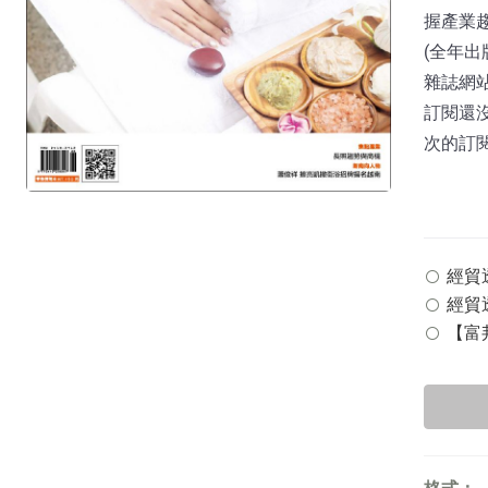
握產業
(全年出
雜誌網站：
訂閱還
次的訂
經貿透
經貿透
【富邦