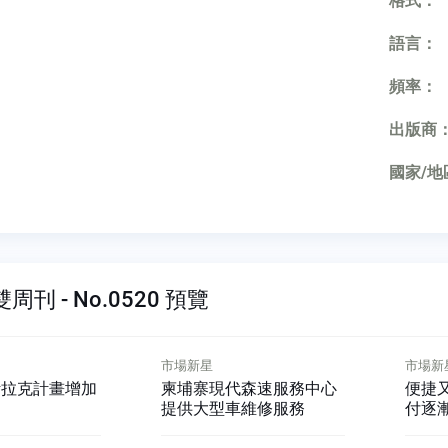
格式：
語言：
頻率：
出版商
國家/地
刊 - No.0520 預覽
市場新星
市場新
伊拉克計畫增加
柬埔寨現代森速服務中心
便捷
提供大型車維修服務
付逐