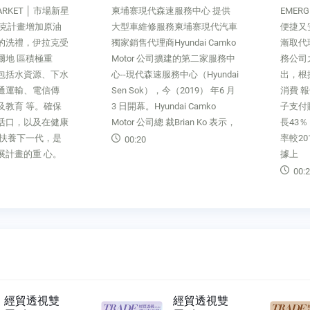
MARKET │ 市場新星
柬埔寨現代森速服務中心 提供
EMERG
拉克計畫增加原油
大型車維修服務柬埔寨現代汽車
便捷又
的洗禮，伊拉克受
獨家銷售代理商Hyundai Camko
漸取代
爾地 區積極重
Motor 公司擴建的第二家服務中
務公司之
包括水資源、下水
心--現代森速服務中心（Hyundai
出，根
通運輸、電信傳
Sen Sok），今（2019） 年6 月
消費 
及教育 等。確保
3 日開幕。Hyundai Camko
子支付
活口，以及在健康
Motor 公司總 裁Brian Ko 表示，
長43％
下扶養下一代，是
率較20
00:20
展計畫的重 心。
據上
00:2
經貿透視雙
經貿透視雙