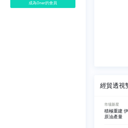
成為Oner的會員
經貿透視雙周
市場新星
市場新星
聯網發展
消費升級 中國大陸文具朝
積極重建 
品牌化發展
原油產量