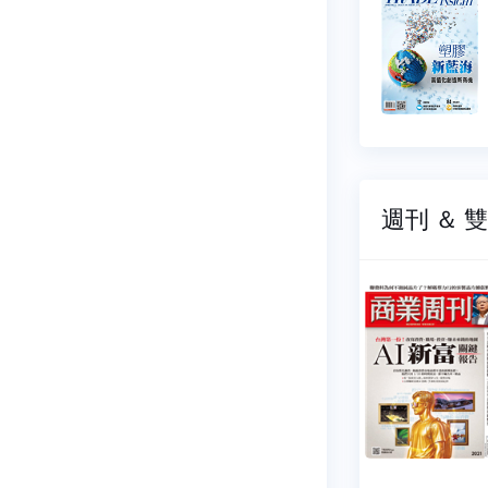
周刊
698
NO.0697
07-22
2026-07-08
9 元
$ 99 元
週刊 ＆ 