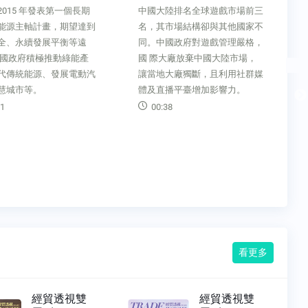
陸排名全球遊戲市場前三
EMERGING ARKET│市 場新星土
市場結構卻與其他國家不
耳其伊斯坦堡 外國人置產首選
國政府對遊戲管理嚴格，
土耳其自由日報（Hurriyet Daily
大廠放棄中國大陸市場，
News）日前報導，根據土耳其
大廠獨斷，且利用社群媒
統計局（TUIK），今（2019）
播平臺增加影響力。
年1 至6 月外國人在土購置房地
產計1 萬9,952 件， 較去
8
（2018）年同期大幅增加
69％。伊斯坦堡為外國人置產
00:49
看更多
經貿透視雙
經貿透視雙