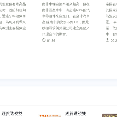
率越來越高，但在
泰國在2015 年發表第一個長期
中國大
，有超過60％的汽
的國家能源主軸計畫，期望達到
名，其
進口。在全球汽車
能源安全、永續發展平衡等遠
同。中
比例不到1％，因此
景。 泰國政府積極推動綠能產
國 際
國公司建立經銷／
業，取代傳統能源、發展電動汽
讓當地
會。
車、智慧城市等。
體及直
02:21
00:3
經貿透視雙
經貿透視雙