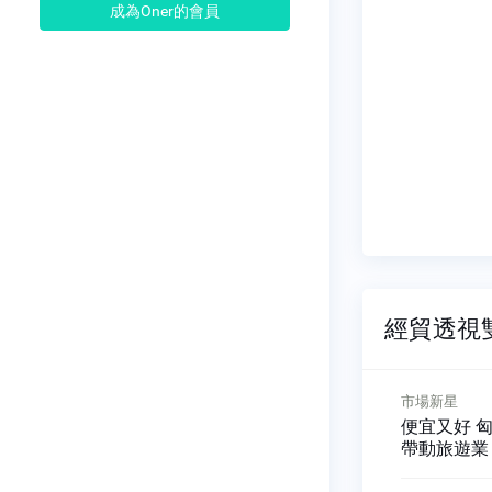
成為Oner的會員
經貿透視雙周
市場新星
市場新星
月出口統計
便宜又好 匈牙利牙科醫療
產業機會 
簡析
帶動旅遊業
與大廠合作