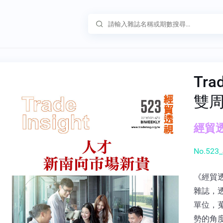
Tra
雙
經貿透
No.523_
《經貿
雜誌，
單位，
勢的角