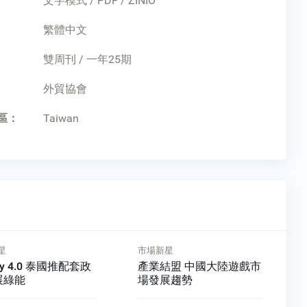
文字模式 / PDF / ZINIO
繁體中文
雙周刊 / 一年25期
：
外貿協會
區：
Taiwan
星
市場新星
結盟 中國大陸遊戲市
土耳其伊斯坦堡 外國人置
展趨勢
產首選