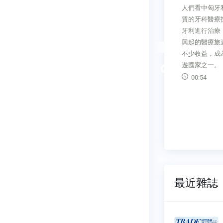
貿資訊站臺灣
人們看中匈牙利便宜但有著高品
南非車輛自擁
計及 主要國
質的牙科醫療技術，紛紛前往匈
南非國產車中
易衝突雖然
牙利進行治療，透過牙科治療而
車零組件來自
，但 部
興起的醫療旅遊，為匈牙利帶來
產 線南非的
配置，加上
不少收益，成為歐洲主要醫療旅
積極尋求與外
體電路、
遊國家之一。
代理合作的機
Previous
019 年6
00:54
01:36
 萬美元，為
月增
最近雜誌
透視雙
經貿透視雙