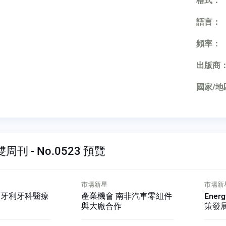
格式：
語言：
頻率：
出版商
國家/地
刊 - No.0523 預覽
市場新星
市場新
南非汽車零組件
Energy 4.0 泰國推配套政
產業
策發展綠能
場發