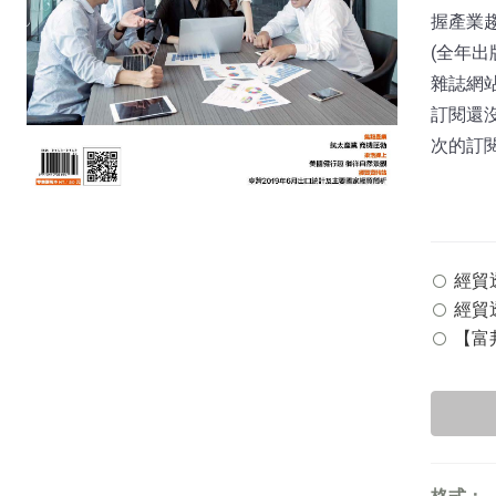
握產業
(全年出
雜誌網站：
訂閱還
次的訂
經貿透
經貿透
【富邦