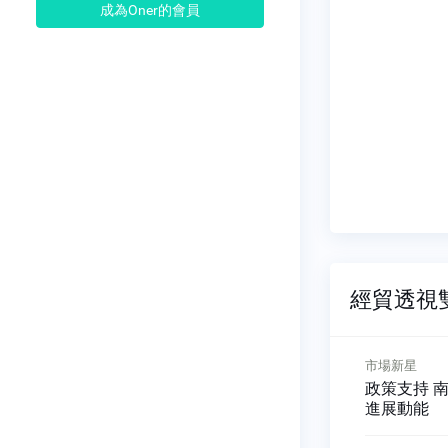
成為Oner的會員
經貿透視雙周
市場新星
市場新星
oT 市場
政策支持 南非電動汽車業
紡織科技 
進展動能
業競爭力