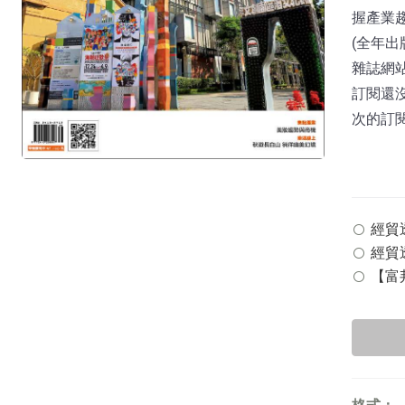
握產業
(全年出
雜誌網站：
訂閱還
次的訂
經貿透
經貿透
【富邦