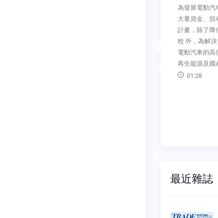
斯各項產業發
為發展電動汽車南非政府將投入
巴西有相當
市場規模正逐
大量資金、頒布各項政策及激勵
及龐大的產
三、四級產業
計畫，除了降低進口電動汽車關
銷售管道更
政府亦積極
稅 外，為解決電源供應不足及
作 的最佳途
IoT 應
電動汽車的高價格，亦積極發展
03:13
內趕上歐美等
再生能源及國產汽配件。
Previous
01:28
最近雜誌
透視雙
經貿透視雙