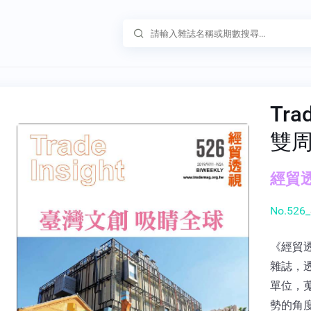
Tra
雙
經貿透
No.526_
《經貿
雜誌，
單位，
勢的角