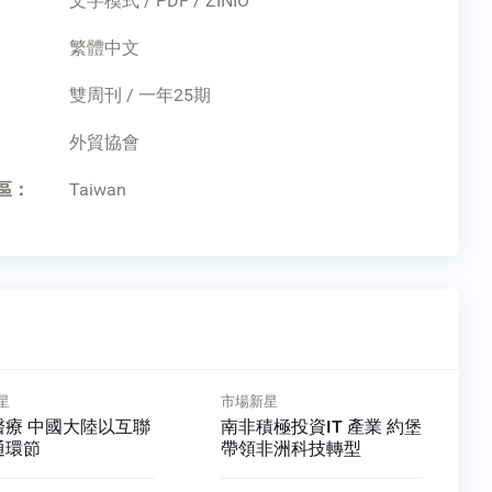
文字模式 / PDF / ZINIO
繁體中文
雙周刊 / 一年25期
：
外貿協會
區：
Taiwan
新星
市場新星
積極投資IT 產業 約堡
美中貿易摩擦 衝擊中東原
非洲科技轉型
油產量及價格