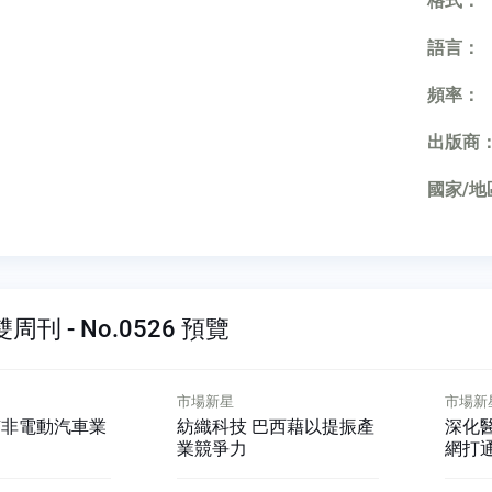
格式：
語言：
頻率：
出版商
國家/地
刊 - No.0526 預覽
市場新星
市場
巴西藉以提振產
深化醫療 中國大陸以互聯
南非
網打通環節
帶領