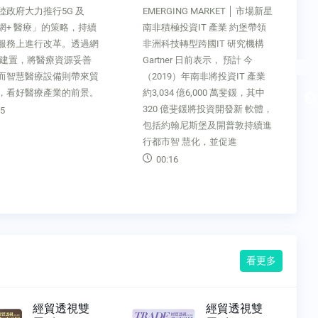
GING MARKET │ 市場新星
美中貿易摩擦 衝擊中東原油產
極投資IT 產業 約堡帶領
量及價格各大機構分析指出，對
技轉型跨國IT 研究機構
中東產油國而言，美中 貿易摩
ner 日前表示， 預計 今
擦將衝擊原油產品需求。美國能
19）年南非將投資IT 產業
源顧 問公司Rystad Energy 資深
34 億6,000 萬斐鍰，其中
分析師Artyom Tchen 預 測，今
 億斐鍰將投資開發新 軟體，
（2019）年原油需求將持續下
約翰尼斯堡及開普敦持續進
滑。國際能 源署（International
市智 慧化，並促進
Energy Agency
16
00:22
看更多
經貿透視雙
經貿透視雙