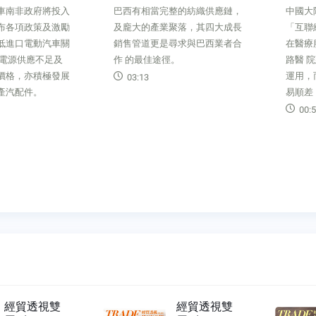
完整的紡織供應鏈，
中國大陸政府大力推行5G 及
EMER
業聚落，其四大成長
「互聯網+ 醫療」的策略，持續
南非積
是尋求與巴西業者合
在醫療服務上進行改革。透過網
非洲科
徑。
路醫 院建置，將醫療資源妥善
Gart
運用，而智慧醫療設備則帶來貿
（20
易順差，看好醫療產業的前景。
約3,0
320
00:55
包括
行都
00:
經貿透視雙
經貿透視雙