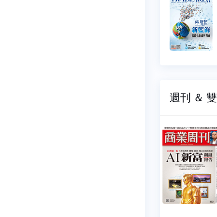
周刊
698
NO.0697
07-22
2026-07-08
9 元
$ 99 元
週刊 ＆ 