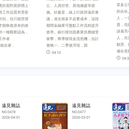
眾多公
慣於面對面群體上
公、人員控管、異地備援等措
的合伙
得工作品質有受影
施。好處是，線上行政與遠距會
人，一
折扣，但只能苦撐
議，省去很多不必要成本，這段
貴，也
才能恢復原有的效
期間金融業可盤點工作流程提升
諸葛亮
另一種觀察認為，
效率。銀行授信因產業供應鏈受
人，共
工作者
衝擊，將導致現金流危機，估計
願景、
er）能在家，
會晚一、二季後浮現，因
備在長
04:10
04:3
遠見雜誌
遠見雜誌
NO.0478
NO.0477
2026-04-01
2026-03-01