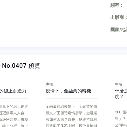
頻率：
出版商
國家/地
 No.0407 預覽
專欄
專欄
的線上創造力
疫情下，金融業的轉機
什麼
度？
病毒下的線上創造
金融最前線疫情下，金融業的轉
CEO
新冠病毒人人自
機文╱王儷玲疫情衝擊，金融業
制度？
所紛紛調整上班模
該如何因應？首先，應維持既有
公司中
、線上分析、線上
行政與工作不中斷，採取異地辦