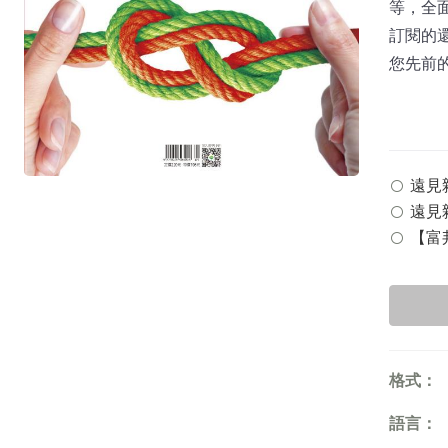
等，全面
訂閱的
您先前
遠見雜誌
遠見雜
【富邦
格式：
語言：