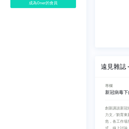
成為Oner的會員
遠見雜誌 -
專欄
專欄
哀求，於
做好分權制衡，接班更順
新冠病毒下
暢
創新講談新冠
地球哀求，
二代學 專業經理人接班的治理
力文╱劉育東
行1月23
規畫做好分權制衡，接班更順暢
危，各工作場
白雲下，遠
文╱范博宏近年對台灣經濟發展
式，線上討論