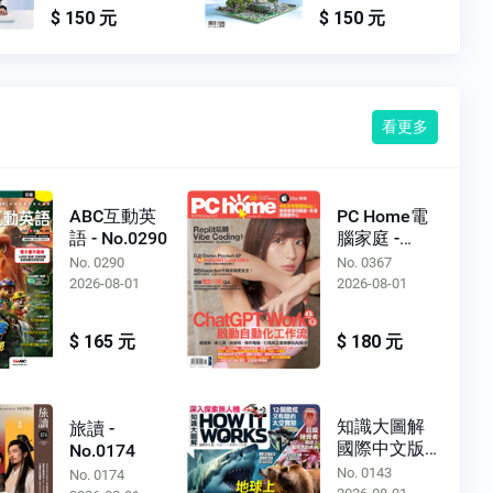
$ 150 元
$ 150 元
看更多
ABC互動英
PC Home電
語 - No.0290
腦家庭 -
No.0367
No. 0290
No. 0367
2026-08-01
2026-08-01
$ 165 元
$ 180 元
知識大圖解
旅讀 -
國際中文版 -
No.0174
No.0143
No. 0143
No. 0174