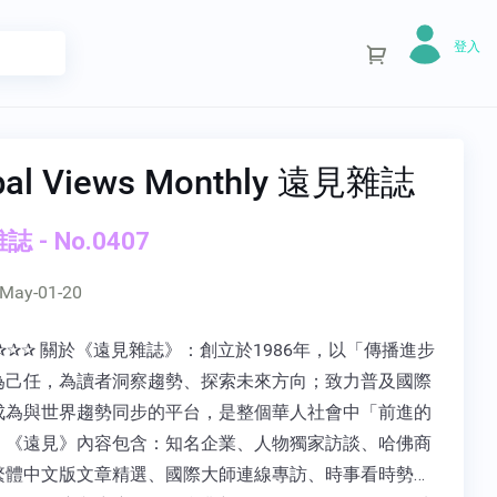
登入
bal Views Monthly 遠見雜誌
 - No.0407
May-01-20
✰✰✰ 關於《遠見雜誌》：創立於1986年，以「傳播進步
為己任，為讀者洞察趨勢、探索未來方向；致力普及國際
成為與世界趨勢同步的平台，是整個華人社會中「前進的
。《遠見》內容包含：知名企業、人物獨家訪談、哈佛商
繁體中文版文章精選、國際大師連線專訪、時事看時勢…