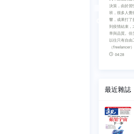
得的春節長
攸關重要的電子科技業企業如宏
決策，由於習
醒：「有口
碁、台積電、華碩等掌門人陸續
班，很多人覺
封城了。回
退休接班，過程多有反覆不順。
Previous
響，成果打了
好友來電：
而我在台灣授課演講的期間，聽
到疫情結束，
弟弟，去年
聞中小企業大多面臨家族人才不
率與品質。但
了上千人，
足和與專業經理人合作不易的兩
以往只有自由
鄉下住了一
難。企業權責如何順利從前一代
（freelanc
轉移到下一代所有者與
04:28
09:02
最近雜誌
雜誌
遠見雜誌
480
NO.0479
06-01
2026-05-01