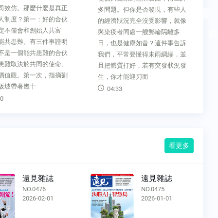
司效仿。那麼什麼是真正
多問題。但你是否發現，有些人
人制度？第一：好的合伙
的經濟狀況完全沒受影響，就像
定不僅會和創始人共富
與染疫者同處一艘郵輪隔離多
能共患難。有三件事證明
日，也是健康如昔？這件事告訴
不是一個能共患難的合伙
我們，平常要懂得未雨綢繆，並
患難取決於共同的使命、
且把體質打好，若有突發狀況發
價值觀。第一次，指摘劉
生，你才能迎刃而
阪坡帶著幾十
04:33
0
看更多
遠見雜誌
遠見雜誌
NO.0476
NO.0475
2026-02-01
2026-01-01