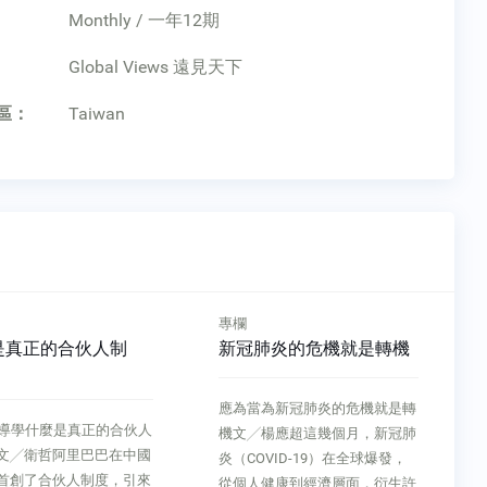
Monthly / 一年12期
：
Global Views 遠見天下
區：
Taiwan
專欄
是真正的合伙人制
新冠肺炎的危機就是轉機
應為當為新冠肺炎的危機就是轉
 領導學什麼是真正的合伙人
機文╱楊應超這幾個月，新冠肺
文╱衛哲阿里巴巴在中國
炎（COVID-19）在全球爆發，
首創了合伙人制度，引來
從個人健康到經濟層面，衍生許