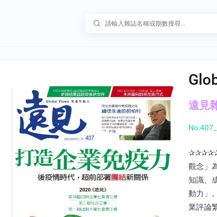
Glo
遠見雜誌
No.407_
✰✰✰✰
觀念」
知識、
動力」
業評論