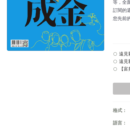
等，全面
訂閱的
您先前
遠見雜誌
遠見雜
【富邦
格式：
語言：