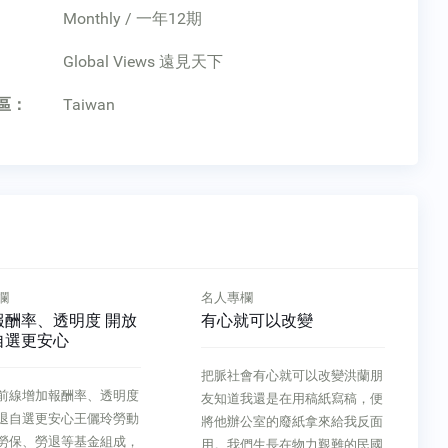
Monthly / 一年12期
：
Global Views 遠見天下
區：
Taiwan
欄
名人專欄
報酬率、透明度 開放
有心就可以改變
自選更安心
把脈社會有心就可以改變洪蘭朋
前線增加報酬率、透明度
友知道我還是在用稿紙寫稿，便
退自選更安心王儷玲勞動
將他辦公室的廢紙拿來給我反面
勞保、勞退等基金組成，
用。我們生長在物力艱難的民國