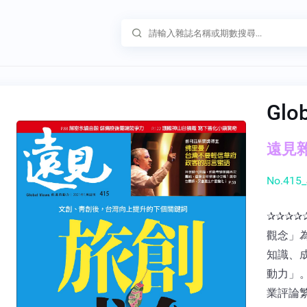
Glo
遠見雜誌
No.415_
✰✰✰✰
觀念」
知識、
動力」
業評論