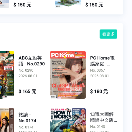
$ 150 元
$ 150 元
看更多
ABC互動英
PC Home電
語 - No.0290
腦家庭 -
No.0367
No. 0290
No. 0367
2026-08-01
2026-08-01
$ 165 元
$ 180 元
知識大圖解
旅讀 -
國際中文版 -
No.0174
No.0143
No. 0143
No. 0174