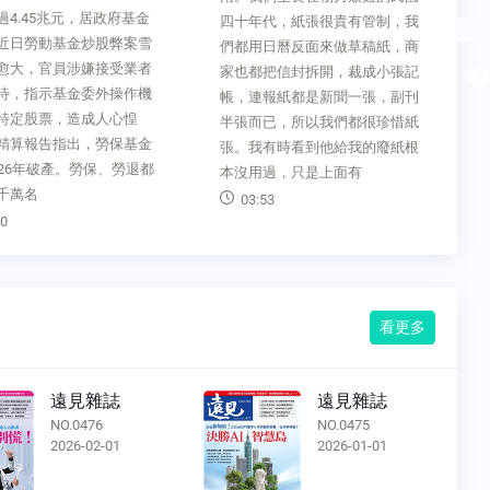
過4.45兆元，居政府基金
四十年代，紙張很貴有管制，我
近日勞動基金炒股弊案雪
們都用日曆反面來做草稿紙，商
愈大，官員涉嫌接受業者
家也都把信封拆開，裁成小張記
待，指示基金委外操作機
帳，連報紙都是新聞一張，副刊
特定股票，造成人心惶
半張而已，所以我們都很珍惜紙
精算報告指出，勞保基金
張。我有時看到他給我的廢紙根
026年破產。勞保、勞退都
本沒用過，只是上面有
千萬名
03:53
0
看更多
遠見雜誌
遠見雜誌
NO.0476
NO.0475
2026-02-01
2026-01-01