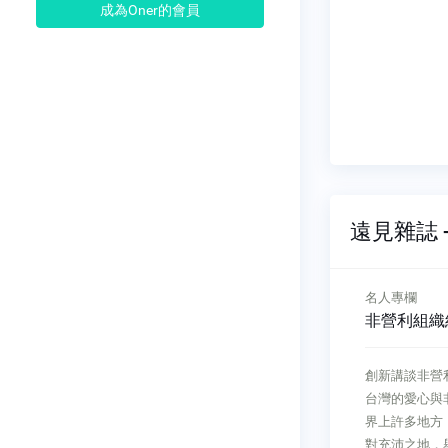
成為Oner的會員
遠見雜誌 -
名人專欄
名人專欄
台中看建
日本城崎溫泉 邁向千年歷
非營利組織
史的祕密
創新講談非營
，來台中看
二代學日本城崎溫泉 邁向千年
台灣的愛心與
多一棟建
歷史的祕密後藤俊夫新冠疫情對
界上許多地方
」，這是台
日本觀光業影響甚鉅，各大觀光
對充沛之地，舉