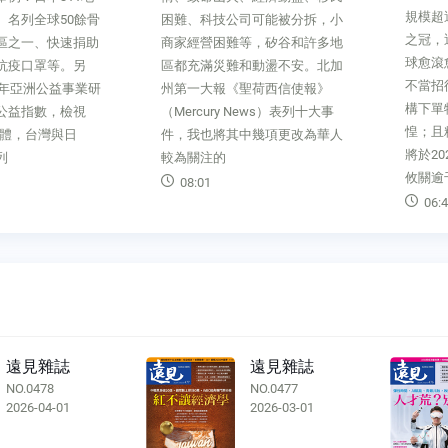
規模超
、名列全球50餘骨
困難、科技公司可能被分拆，小
之冠，
區之一、快速捐助
商家經營困難等，矽谷和許多地
球愈滾
抗疫口罩等。另
區都充滿災難和動盪不安。北加
不當招
8年亞洲公益事業研
州第一大報《聖荷西信使報》
構下單
公益指數，檢視
（Mercury News）表列十大事
惶；且
濟體，台灣與日
件，我也將其中幾項更改為華人
將於2
列
較為關注的
攸關逾
08:01
06:4
遠見雜誌
遠見雜誌
NO.0478
NO.0477
2026-04-01
2026-03-01