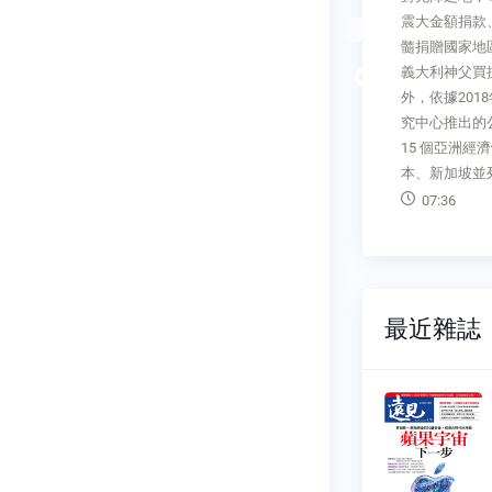
。 意思
地區遊客數急劇下降，即便是千
震大金額捐款
超過想像，
年歷史的關西城崎溫泉也不例
髓捐贈國家地
％」。許久
外。城崎溫泉位於日本兵庫縣北
Previous
義大利神父買
最近一兩次
部，鄰近大阪，古時稱「但馬
外，依據201
台中的宜居
湯」，是平安時代（西元
究中心推出的
明顯的是建
794∼1192年）與南北朝時代
15 個亞洲經
都市像台
（西元1366∼1392年）京都貴
本、新加坡並
建築
族、文人的清遊之地，
07:36
06:29
最近雜誌
雜誌
遠見雜誌
480
NO.0479
06-01
2026-05-01