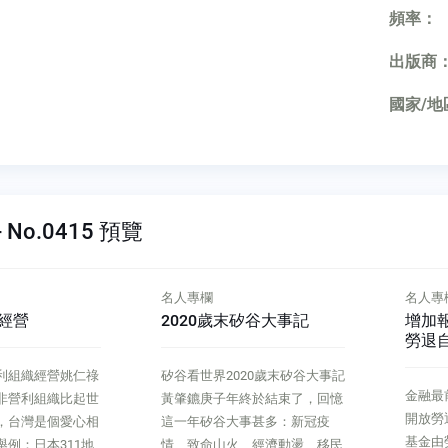
頻率：
出版商
國家/地
 No.0415 預覽
名人專欄
名人專
經營
2020歲末矽谷大事記
增加
勞退
利組織經營姚仁祿
矽谷看世界2020歲末矽谷大事記
金融最
非營利組織比起世
黃肇鑣庚子年終於結束了，回憶
開放勞
，台灣是個愛心相
這一年矽谷大事甚多：新冠疫
基金由
例：日本311地
情、致命山火、經濟動盪、移民