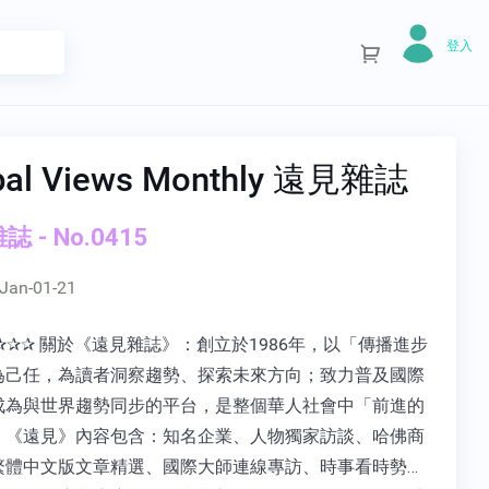
登入
bal Views Monthly 遠見雜誌
 - No.0415
Jan-01-21
✰✰✰ 關於《遠見雜誌》：創立於1986年，以「傳播進步
為己任，為讀者洞察趨勢、探索未來方向；致力普及國際
成為與世界趨勢同步的平台，是整個華人社會中「前進的
。《遠見》內容包含：知名企業、人物獨家訪談、哈佛商
繁體中文版文章精選、國際大師連線專訪、時事看時勢…