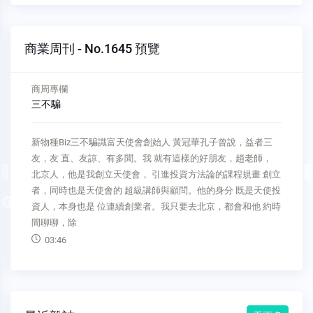
商業周刊 - No.1645 預覽
商周專欄
「國進民退」傷經濟習改口愛民企
FT精選 大讀世界「國進民退」傷經濟 習改口愛民企漢考克
（Tom Hancock） 金融時報》記者大讀世界是一整套深度特別
報 導，由全球《金融時報》記者聯 合運作，以長篇深入原則，
探討國 際、科學或商業領域等關鍵議題。中國內陸城市重慶的
Previous
六十五歲億 萬富商劉崇華出生在赤貧農村， 一九八○年代創
業，手
08:44