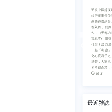
慢塾在犯錯中學習常有人
透視中國越夜越美麗富拉凱投資
你每週要在 《商業周
銀行董事長 劉芳榮和一群拿著
一篇專欄， 又要篇篇言
商務簽證到台 北考察的上海朋
，這實在是很 難的事，
友聚餐， 聽到他們晚上才工
何做到的呢？ 我回答：
作，白天都 在睡覺和寫報告，
明確的題材， 要寫作就
我忍不住 懷疑這些人到底在做
而題材從哪裡 來？就從
什麼？居 然連一次都沒喊上我
Previous
每週公司中所 發生的事
一起「考 察」……。所謂「 小人
我說：我們公司有一千多
之心度君子之 腹」，後來才搞
每週都會有人犯錯，有人
清楚，人家挑 在晚上拜會客戶
 而我面對這種事
和考察產業， 是
26
03:31
最近雜誌