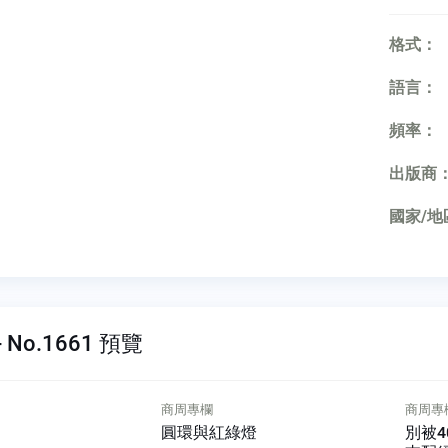
格式：
語言：
頻率：
出版商
國家/地
 No.1661 預覽
商周專欄
商周專欄
圓環與紅綠燈
別被40年前恐慌綁架石油