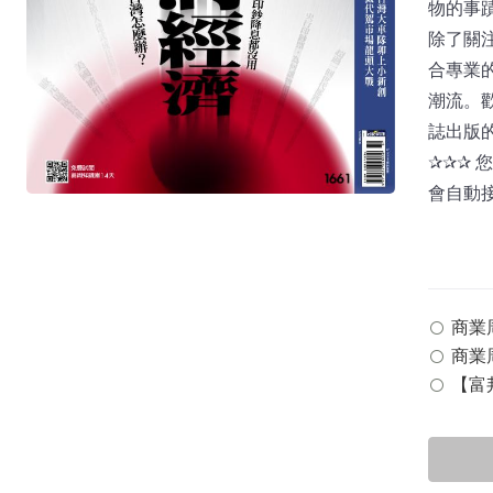
物的事
除了關
合專業
潮流。
誌出版
✰✰✰
會自動
商業周刊
商業周
【富邦