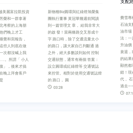
支配經濟早過時
新物種Biz圓環與紅綠燈旭榮集
費雪專欄別被40 年前恐慌綁架
團執行董事 黃冠華幾週前閱讀
石油支配經濟早過時關於全球原
到一篇管理文 章， 給我非常大
油市場，目前不外 乎兩種說
的啟 發！當兩條路交叉形成十
法：一是美伊局勢 緊張，將推
字 路口時，除了交通流量太小
升油價；抑或是全球 經濟成長
的路口，讓大家自己判斷通 過
衰退，將壓垮油價。兩 者共同
之外，絕大多數談到如何 控制
的結果都是重創全球股市。專家
交通狀態，通常有兩個 答案：
顯然都看壞市場，但大錯特
設立圓環或紅綠燈等 交通號誌
錯！現在早已不是一九七○年
來控管。相對於使用交通號誌燈
代， 石油支配經濟的力量已成
的 路口， 圓
過去—— 即使像仰賴能
03:28
07:17