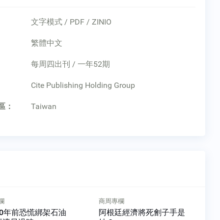
文字模式 / PDF / ZINIO
繁體中文
每周四出刊 / 一年52期
：
Cite Publishing Holding Group
區：
Taiwan
商周專欄
人物特寫
阿根廷經濟將死劊子手是
拒西進拚到亞洲最大！ 