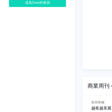
成為Oner的會員
商業周刊 -
欄
商周專欄
錯中學習
越夜越美麗