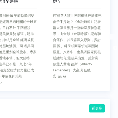
她？
銹鋼管王的員工開超跑
學
FT精選大讀世界阿根廷經濟將死
人物特寫 被 16 國告過，張
劊子手是她？《金融時報》記者
在最慘反傾銷戰場存活拒西
群大讀世界是一整套深度特別報
到亞洲最大！ 不銹鋼管王的
導，由全球《金融時報》記者聯
工開超跑哲學文●黃靖萱攝影
合運作，以長篇深入原則，探討
楊文財約好採訪這一天，到
國 際、科學或商業領域等關鍵
高鐵站接我們的，居然 是一
議題。八月中，南美洲國家阿根
灰色的保時捷。「後面 那台
廷總統 初選結果出爐，反對黨
迪A6，是我們另一個經 理的
候選人費南 德斯（Alberto
他來接客戶，」灰色保 時捷
Fernández） 大贏現 任總
主人、允強副總經理詹 烈麟
說。業務經理
08:56
11:46
看更多