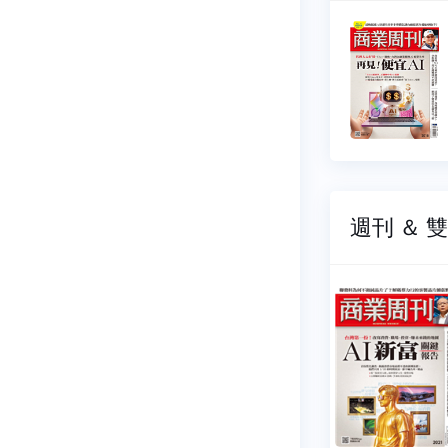
業周刊
商業周刊
2019
NO.2018
6-07-27
2026-07-20
139 元
$ 139 元
週刊 ＆ 