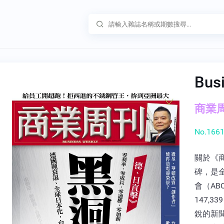
Bus
商業周刊
No.1661
關於《
碑，是
會（A
147,
銳的新