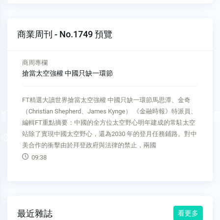
商業周刊 - No.1749 預覽
商周專欄
搶當太空強權 中國只缺一環節
FT精選大讀世界搶當太空強權 中國只缺一環節馬思潭、金奇
（Christian Shepherd、James Kynge） 《金融時報》特派員、
編輯FT重點摘要：中國的全方位太空野心明年建成的常駐太空
站除了實現中國太空野心，還為2030 年的登月任務鋪路。對中
Previous
美合作的衝擊由於拜登政府與法律的禁止，兩國
09:38
最近雜誌
看更多