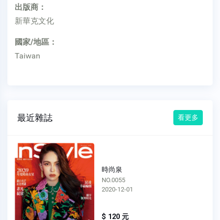
出版商：
新華克文化
國家/地區：
Taiwan
最近雜誌
看更多
時尚泉
NO.0055
2020-12-01
$ 120 元