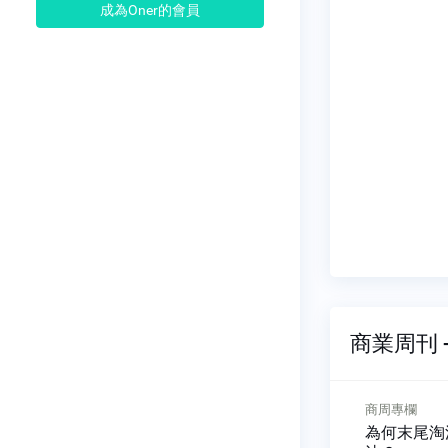
成為Oner的會員
商業周刊 -
編輯者的話
商周專欄
你的限制 我的機會
為何末尾淘汰制被