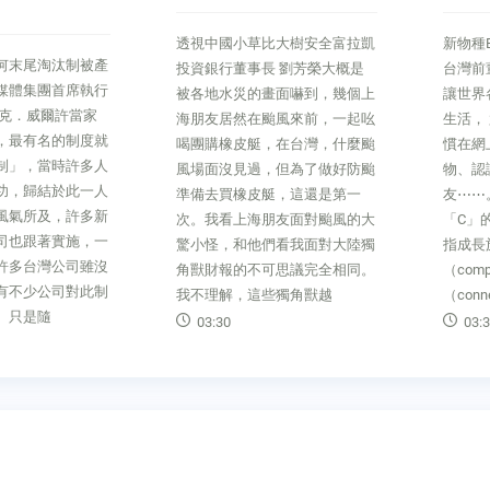
透視中國小草比大樹安全富拉凱
新物種Biz留住「C
汰制被產
投資銀行董事長 劉芳榮大概是
台灣前董事總經
首席執行
被各地水災的畫面嚇到，幾個上
讓世界各地的人
許當家
海朋友居然在颱風來前，一起吆
生活， 尤其成
的制度就
喝團購橡皮艇，在台灣，什麼颱
慣在網上「擁抱
時許多人
風場面沒見過，但為了做好防颱
物、認識未曾實
於此一人
準備去買橡皮艇，這還是第一
友⋯⋯。這帶來
，許多新
次。我看上海朋友面對颱風的大
「C」的世代。
實施，一
驚小怪，和他們看我面對大陸獨
指成長於網路，
公司雖沒
角獸財報的不可思議完全相同。
（computeriz
司對此制
我不理解，這些獨角獸越
（connecte
03:30
03:34