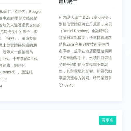
體店將亡
子！丹
11年
世代」Google
FT精選大讀世界Zara疫期變身：
人物特寫
理 簡立峰疫情
別相信實體店將亡丹尼爾．東貝
除了體育
過著虛實交錯的
（Daniel Dombey）金融時報》
育抵押房
長中的孩子，習
特派員重點摘要：快速轉戰網路
夢11年
」、養虛擬寵
銷售Zara 利用追蹤技術掌握門
東京奧運
體接觸過的朋
市庫存，並靠在地店面迅速將商
人看著開
一個被稱為
品送至顧客手中。永續性與強迫
油。在台
十年前的C世代
勞動爭議即便商業模式不斷調
爾森（Joh
網路化
整，其對環境的影響、新疆勞動
大汗，默
ed）、重連結
爭議仍遭各方質疑。時尚業競爭
肉桂捲、
豬排。
09:46
11:14
看更多