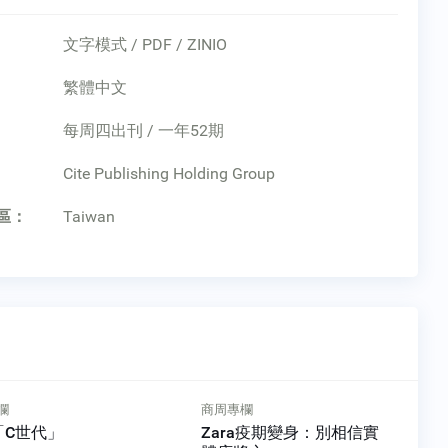
文字模式 / PDF / ZINIO
繁體中文
每周四出刊 / 一年52期
：
Cite Publishing Holding Group
區：
Taiwan
商周專欄
人物特寫
」
Zara疫期變身：別相信實
為台灣