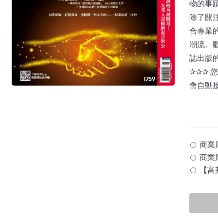
物的事
除了關
合專業
潮流。
誌出版
✰✰✰
會自動
商業周刊
商業周
【富邦