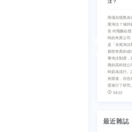
汰？
總編輯的話你的限制 我的機會
商場自慢塾為何末尾淘
想像一下這個情境：現在，全球
閎
業淘汰？城邦媒體集團
出現石油危機，石油價格暴漲三
閉
長 何飛鵬在傑克．威爾
倍，惡性通膨因此發生，物價變
的
時的奇異公司，最有名
貴了，人們買車的欲望大減。如
是「末尾淘汰制」，當
果你是賣車商人，面對成本大
豐
都把奇異的成功，歸結
漲、需求消失，你會如何自處？
Previous
馬
事淘汰制度，風氣所及
此刻， 多數人可能只想降成
麗
興的高科技公司也跟著
本， 等待危機結束， 但一九七
」
時蔚為流行。許多台灣
三年，當時的豐田掌門人豐田英
修
有跟進，但也有不少公
二，卻是主動出擊。最低
度進行了研究。只是隨
03:18
04:22
最近雜誌