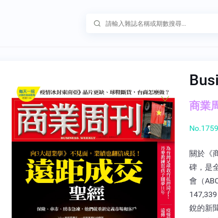
Bus
商業周刊
No.1759
關於《
碑，是
會（A
147,
銳的新