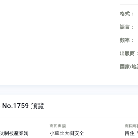
格式：
語言：
頻率：
出版商
國家/地
 No.1759 預覽
商周專欄
商周專欄
產業淘
小草比大樹安全
留住「C世代