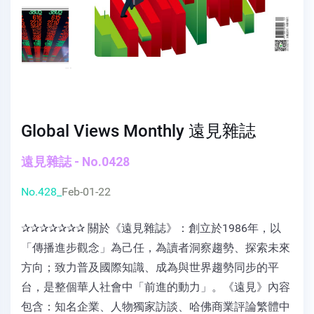
Global Views Monthly 遠見雜誌
遠見雜誌 - No.0428
No.428_
Feb-01-22
✰✰✰✰✰✰✰ 關於《遠見雜誌》：創立於1986年，以
「傳播進步觀念」為己任，為讀者洞察趨勢、探索未來
方向；致力普及國際知識、成為與世界趨勢同步的平
台，是整個華人社會中「前進的動力」。《遠見》內容
包含：知名企業、人物獨家訪談、哈佛商業評論繁體中