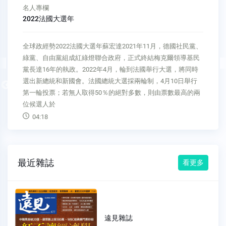
名人專欄
虎年要如何投資
應為當為虎年要如何投資楊應超雖然2021年台灣和美國股票市
場都漲了大約20％，2022年股市應該還會小漲，但是不太可能
比2021年好，股價振盪（Volatility）也會增加，看到大起大落
也不用吃驚，尤其美國今年應該會升息3∼4次，熱錢也會慢慢
Previous
退場（Tapering）。最要留意的第一名當然是通貨膨脹
04:26
最近雜誌
看更多
遠見雜誌