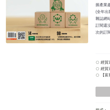
握產業
(全年出
雜誌網站：
訂閱還
次的訂
經貿透
經貿透
【富邦