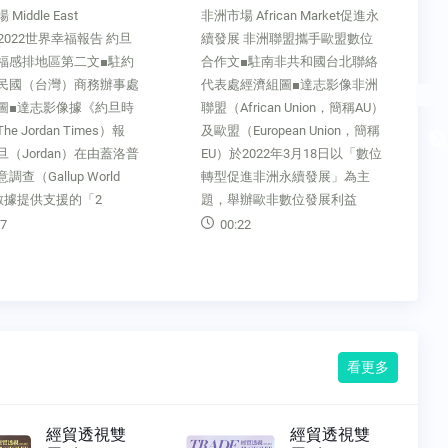
African Market促進永
非洲市場 African Market馬拉威
 非洲聯盟攜手歐盟數位
深化區域整合 民主剛果加入EAC
■駐南非共和國台北聯絡
耗時3年文■駐南非共和國台北聯
經濟組圖■達志影像非洲
絡代表處經濟組圖■達志影像馬
rican Union，簡稱AU）
拉威（Malawi）駐尚比亞
uropean Union，簡稱
（Zambia）高級專員Margaret
2022年3月18日以「數位
Constance Kamoto表示，馬拉
進非洲永續發展」為主
威始終堅信東部及南部非洲共同
辦歐非數位發展利益
市場（The Common
2
00:39
看更多
經貿透視雙
經貿透視雙