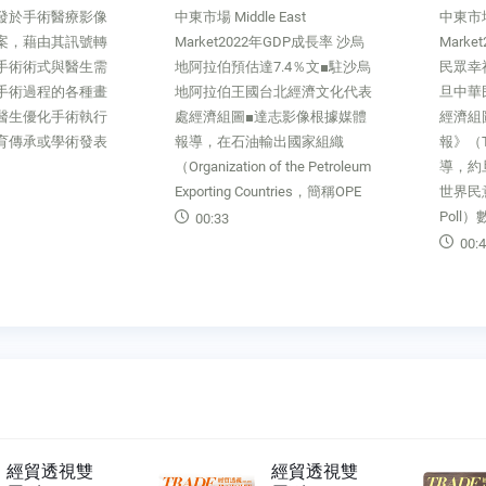
e East
中東市場 Middle East
非洲市場 
2年GDP成長率 沙烏
Market2022世界幸福報告 約旦
續發展
7.4％文■駐沙烏
民眾幸福感排地區第二文■駐約
合作文
台北經濟文化代表
旦中華民國（台灣）商務辦事處
代表處
達志影像根據媒體
經濟組圖■達志影像據《約旦時
聯盟（Af
輸出國家組織
報》（The Jordan Times）報
及歐盟（E
 of the Petroleum
導，約旦（Jordan）在由蓋洛普
EU）於
untries，簡稱OPE
世界民意調查（Gallup World
轉型促
Poll）數據提供支援的「2
題，舉
00:47
00:2
經貿透視雙
經貿透視雙