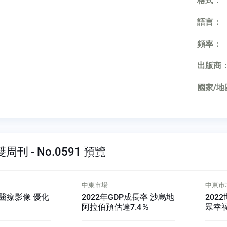
格式：
語言：
頻率：
出版商
國家/地
刊 - No.0591 預覽
中東市場
非洲市
DP成長率 沙烏地
2022世界幸福報告 約旦民
促進
7.4％
眾幸福感排地區第二
手歐