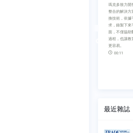
需求暢旺
瑪克多致力開發於手術醫療影像
中東市場 Middl
系列展盛大開
整合的解決方案，藉由其訊號轉
Market202
展覽，吸引
換技術，依據手術術式與醫生需
地阿拉伯預估達
，大大增加
求，錄製下來手術過程的各種畫
地阿拉伯王國
觀者獨特的
面，不僅協助醫生優化手術執行
處經濟組圖■
過程，也讓教育傳承或學術發表
報導，在石油
Previous
更容易。
（Orga­nization
Exporting Co
00:11
00:33
最近雜誌
透視雙
經貿透視雙