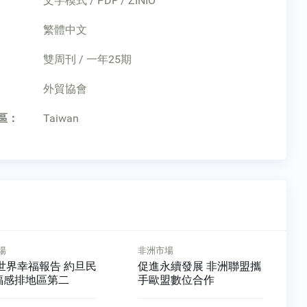
文字模式 / PDF / ZINIO
繁體中文
雙周刊 / 一年25期
：
外貿協會
區：
Taiwan
場
非洲市場
永續發展 非洲聯盟攜
馬拉威深化區域整合 民主
盟數位合作
剛果加入EAC耗時3年