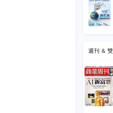
周刊
698
NO.0697
07-22
2026-07-08
9 元
$ 99 元
週刊 ＆ 