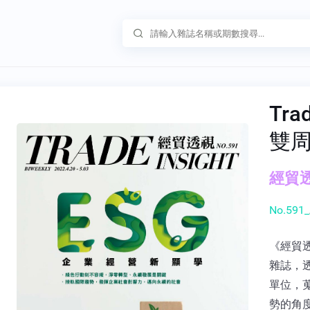
Tra
雙
經貿透
No.591_
《經貿
雜誌，
單位，
勢的角