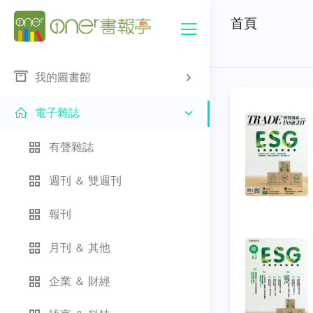
首頁
我的圖書館
電子雜誌
有聲雜誌
週刊 ＆ 雙週刊
報刊
月刊 ＆ 其他
企業 ＆ 財經