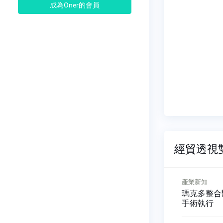
成為Oner的會員
經貿透視雙周
產業新知
中東市場
帶來全新
瑪克多整合醫療影像 優化
2022年G
手術執行
阿拉伯預估達