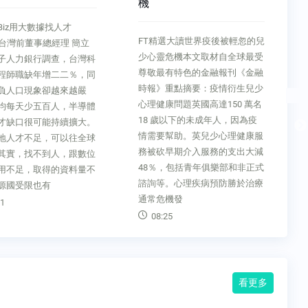
機
Biz用大數據找人才
FT精選大讀世界疫後被輕忽的兒
le台灣前董事總經理 簡立
少心靈危機本文取材自全球最受
子人力銀行調查，台灣科
尊敬最有特色的金融報刊《金融
程師職缺年增二二％，同
時報》重點摘要：疫情衍生兒少
負人口現象卻越來越嚴
心理健康問題英國高達150 萬名
均每天少五百人，半導體
18 歲以下的未成年人，因為疫
才缺口很可能持續擴大。
情需要幫助。英兒少心理健康服
地人才不足，可以往全球
務被砍早期介入服務的支出大減
其實，找不到人，跟數位
48％，包括青年俱樂部和非正式
用不足，取得的資料量不
諮詢等。心理疾病預防勝於治療
源國受限也有
通常危機發
1
08:25
看更多