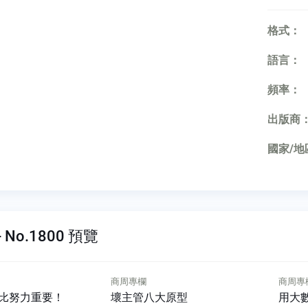
格式：
語言：
頻率：
出版商
國家/地
 No.1800 預覽
商周專欄
商周專
比努力重要！
壞主管八大原型
用大