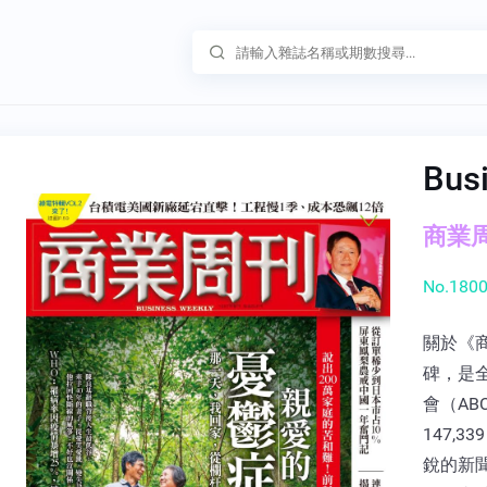
Bus
商業周刊
No.1800
關於《
碑，是
會（A
147,
銳的新