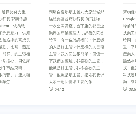
略：選擇比努力重
商場自慢塾壞主管八大原型城邦
新物種
執行長 郭奕伶趨
媒體集團首席執行長 何飛鵬有
Goog
cron、俄烏戰
一次公開講座，台下坐的都是企
峰前陣
了升息壓力、供應
業界的專業經理人，課後的問答
技業工
去被追捧的高成長
時間，有一位聽講者問：什麼樣
時間，
暴跌。比爾．蓋茲
的人是好主管？什麼樣的人是壞
重，平
「熊群」的主張相
主管？我的回答很簡單：回憶一
產業人
非常擔心。貝佐斯
下我們的經驗，我喜歡的主管，
雖然本
股牛市結束時，
他就是好主管，我不喜歡的主
找，但
很痛苦。」連大咖
管，他就是壞主管。接著我要求
科技運
企業怎
大家一起回憶壞主管的作
夠、來
04:12
03:5