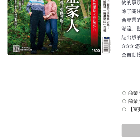
物的事
除了關
合專業
潮流。
誌出版
✰✰✰
會自動
商業周刊
商業周
【富邦