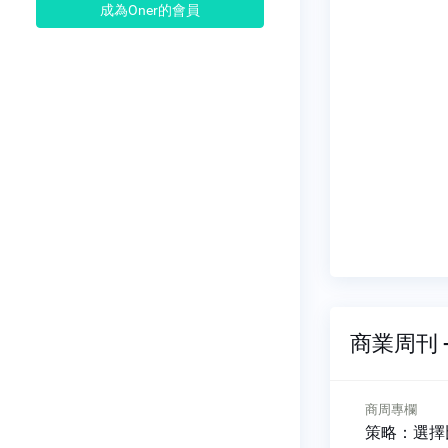
成為Oner的會員
商業周刊 -
編者的話
商周專欄
策走麟山
讀彼此的故事
策略：選擇