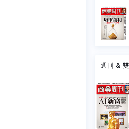
周刊
商業周刊
012
NO.2021
06-08
2026-08-10
39 元
$ 139 元
週刊 ＆ 