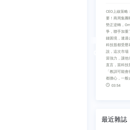
牛排
編者的話讀彼此的故事「我現在
CEO上線策
麟山鼻步
在煩惱一件事，它跟數位轉型一
要！商周集團
 楊絲貽攝
樣難，也一樣重要。」一位董事
勢正逆轉，Omi
遊主軸，一
長的話，勾起我的興趣。什麼難
爭，聯手加重
風情，更勝
題會讓見過大風大浪的他，坦承
鏈困境，連過
跟摯友嚴長
很棘手？答案是：職場的情緒地
科技股都受壓
他都住五星
雷，而且多跟憂鬱症有關。在台
Previous
說，這次市場
飯店前、後
灣，每年有超過兩百萬人在憂鬱
當強力，讓他
的是二星飯
症的陰影下，自殺通報人數以二
直言，當科技
到兩星標
十五歲到四十四歲為最多，他們
「教訓可能會
這些年過
往往是職場的中堅。可
都擔心，一般
沒變
03:03
03:54
最近雜誌