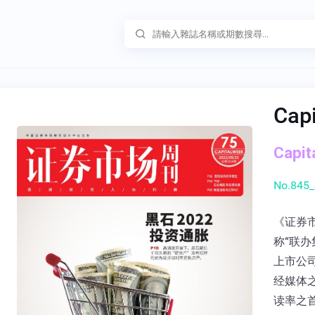
Cap
Capi
No.845_
《证券
称“联办
上市公
经媒体
读率之首