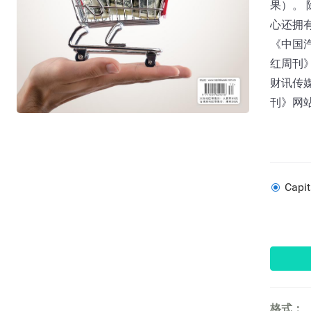
果）。
心还拥
《中国
红周刊
财讯传媒
刊》网站：w
Capi
格式：