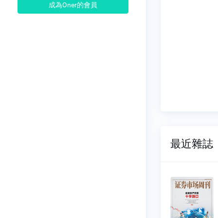
成為Oner的會員
最近雜誌
市場周
證券市場周
刊
025
NO.1024
07-04
2026-06-27