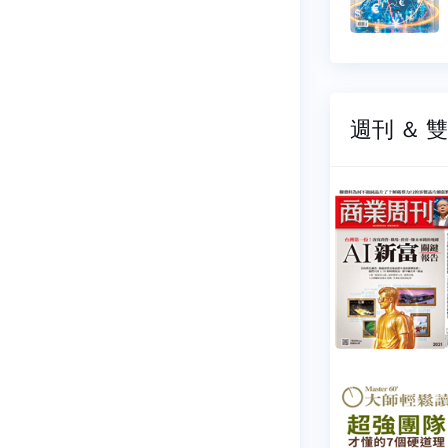
4 元
$ 44 元
週刊 ＆ 