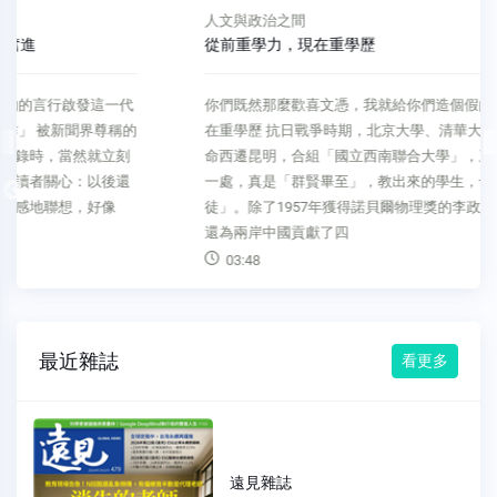
人文與政治之間
從前重學力，現在重學歷
你們既然那麼歡喜文憑，我就給你們造個假的 從前重學力，現
在重學歷 抗日戰爭時期，北京大學、清華大學和南開大學，奉
命西遷昆明，合組「國立西南聯合大學」，三校精英教授集合
一處，真是「群賢畢至」，教出來的學生，也是「名師出高
Previous
徒」。除了1957年獲得諾貝爾物理獎的李政道和楊振寧之外，
還為兩岸中國貢獻了四
03:48
最近雜誌
看更多
遠見雜誌