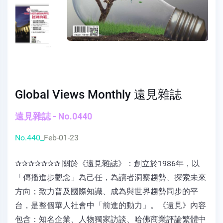
Global Views Monthly 遠見雜誌
遠見雜誌 - No.0440
No.440_
Feb-01-23
✰✰✰✰✰✰✰ 關於《遠見雜誌》：創立於1986年，以
「傳播進步觀念」為己任，為讀者洞察趨勢、探索未來
方向；致力普及國際知識、成為與世界趨勢同步的平
台，是整個華人社會中「前進的動力」。《遠見》內容
包含：知名企業、人物獨家訪談、哈佛商業評論繁體中