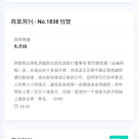
商業周刊 - No.1838 預覽
商周專欄
私房錢
阿榮看台商私房錢富拉凱投資銀行董事長 劉芳榮英國《金融時
報》說，在過去的十多個月裡，有高達五百家中國企業將總部
遷到新加坡，或在新加坡成立新的公司。從阿里巴巴宣布要花
人民幣八十四億元，建造新加坡第一高樓做為全球總部；和年
Previous
營收上看二百五十億美元、估值一度達到一千億美元的大陸線
上服裝企業「希音」（SHEI
03:35