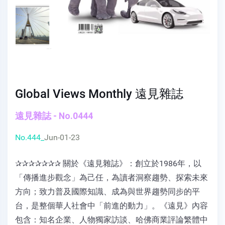
Global Views Monthly 遠見雜誌
遠見雜誌 - No.0444
No.444_
Jun-01-23
✰✰✰✰✰✰✰ 關於《遠見雜誌》：創立於1986年，以
「傳播進步觀念」為己任，為讀者洞察趨勢、探索未來
方向；致力普及國際知識、成為與世界趨勢同步的平
台，是整個華人社會中「前進的動力」。《遠見》內容
包含：知名企業、人物獨家訪談、哈佛商業評論繁體中