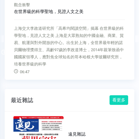
人文與政治之間
天下之變，祇為混淆是非，麻木不仁
請台灣朝野警惕曾國藩的這番話 天下之變，祇為混淆是非，麻
木不仁 前總統陳水扁的兒子、高雄市議員陳致中因洗錢罪被判
刑確定，即將入獄服刑。陳水扁認為《選罷法》修正草案規定
涉犯《洗錢防制法》終身不得參選，有不符合比例原則的違憲
Previous
爭議，認為「茲事體大」，5月3日到台北，走上凱達格蘭大
道，向新聞界發表談話，
03:19
最近雜誌
看更多
遠見雜誌