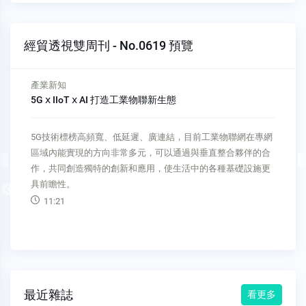
經貿透視雙周刊 - No.0619 預覽
中東市場
第一季實質GDP成長3.9％ 沙烏地經濟逐年成長
中東市場 Middle East Market第一季實質GDP成長3.9％ 沙烏地
經濟逐年成長文▓駐沙烏地阿拉伯王國台北經濟文化代表處經
濟組圖▓達志影像據媒體引用沙烏地統計總局（GASTAT）最新
統計報導，2023年第一季沙烏地實質GDP較2022年同期成長
Previous
3.9％，是連續第八季成長，其中，非石油產
02:24
最近雜誌
看更多