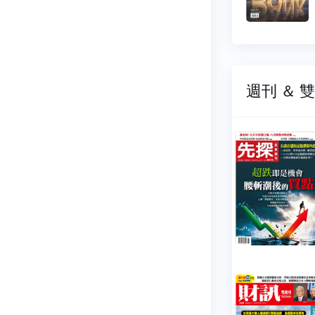
4 元
$ 44 元
週刊 ＆ 