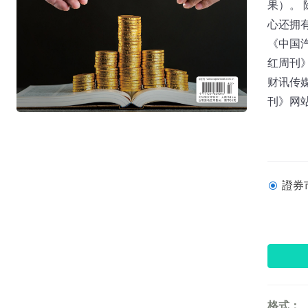
果）。
心还拥
《中国
红周刊
财讯传媒
刊》网站：w
證券市
格式：