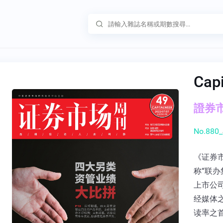
Cap
證券市
No.880_
《证券
称“联办
上市公
经媒体
读率之首