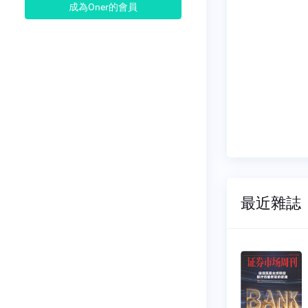
成為Oner的會員
最近雜誌
市場周
證券市場周
刊
027
NO.1026
07-18
2026-07-11