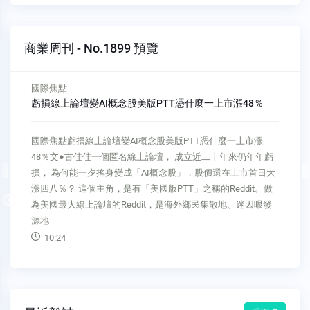
商業周刊 - No.1899 預覽
國際焦點
虧損線上論壇變AI概念股美版PTT憑什麼一上市漲48％
國際焦點虧損線上論壇變AI概念股美版PTT憑什麼一上市漲
48％文●古佳佳一個匿名線上論壇， 成立近二十年來仍年年虧
損， 為何能一夕搖身變成「AI概念股」，股價還在上市首日大
漲四八％？ 這個主角，是有「美國版PTT」之稱的Reddit。做
Previous
為美國最大線上論壇的Reddit，是海外鄉民集散地、迷因哏發
源地
10:24