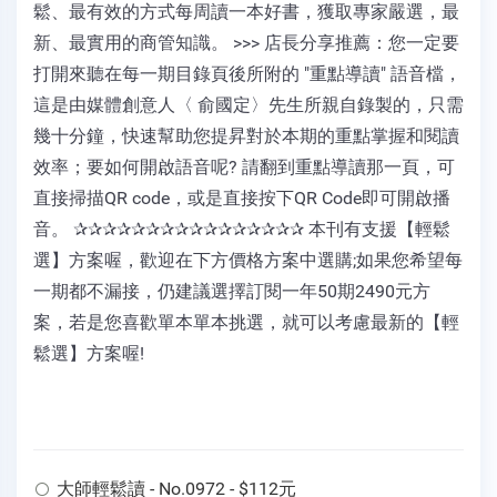
鬆、最有效的方式每周讀一本好書，獲取專家嚴選，最
新、最實用的商管知識。 >>> 店長分享推薦：您一定要
打開來聽在每一期目錄頁後所附的 "重點導讀" 語音檔，
這是由媒體創意人〈 俞國定〉先生所親自錄製的，只需
幾十分鐘，快速幫助您提昇對於本期的重點掌握和閱讀
效率；要如何開啟語音呢? 請翻到重點導讀那一頁，可
直接掃描QR code，或是直接按下QR Code即可開啟播
音。 ✰✰✰✰✰✰✰✰✰✰✰✰✰✰✰✰ 本刊有支援【輕鬆
選】方案喔，歡迎在下方價格方案中選購;如果您希望每
一期都不漏接，仍建議選擇訂閱一年50期2490元方
案，若是您喜歡單本單本挑選，就可以考慮最新的【輕
鬆選】方案喔!
大師輕鬆讀 - No.0972 - $112元